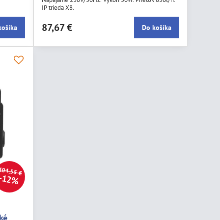
IP trieda X8.
87,67 €
košíka
Do košíka
104,55 €
12%
ké