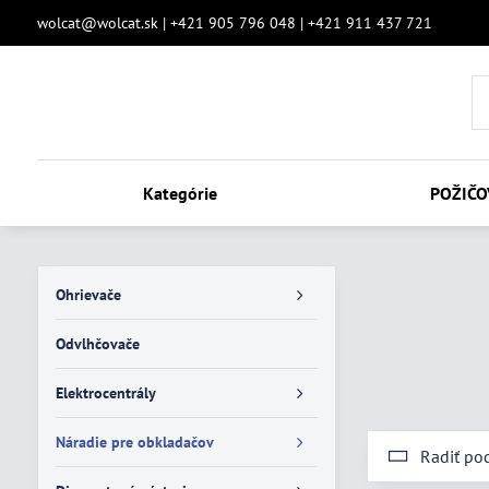
wolcat@wolcat.sk | +421 905 796 048 | +421 911 437 721
Kategórie
POŽIČO
Ohrievače
Odvlhčovače
Elektrocentrály
Náradie pre obkladačov
Radiť po