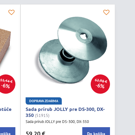
11,44 €
62,98 €
6%
6%
DOPRAVA ZDARMA
otúče
Sada prírub JOLLY pre DS-300, DX-
350
(51915)
Sada prírub JOLLY pre DS-300, DX-350
59,20 €
košíka
Do košíka