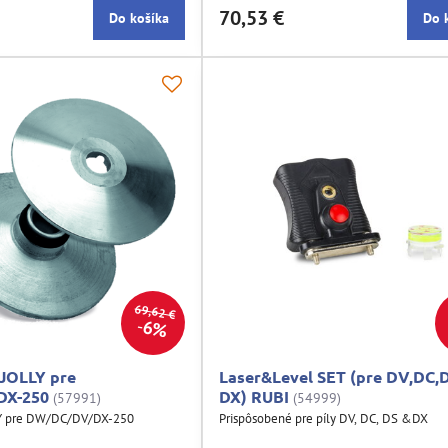
70,53 €
Do košíka
Do 
69,62 €
6%
 JOLLY pre
Laser&Level SET (pre DV,DC,
DX-250
DX) RUBI
(57991)
(54999)
LY pre DW/DC/DV/DX-250
Prispôsobené pre píly DV, DC, DS &DX