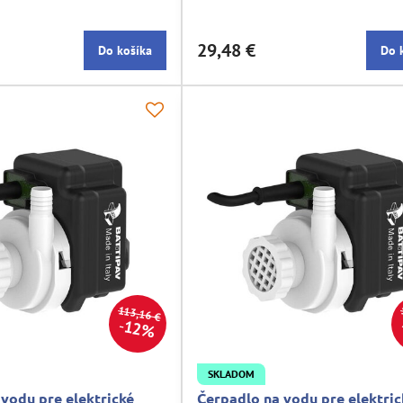
29,48 €
Do košíka
Do 
113,16 €
12%
SKLADOM
vodu pre elektrické
Čerpadlo na vodu pre elektric