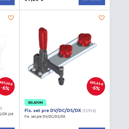
105,53 €
407,25 €
6%
6%
SKLADOM
4)
Fix. set pre DV/DC/DS/DX
(51916)
S/DX (od
Fix. set pre DV/DC/DS/DX