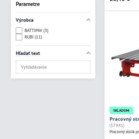
Parametre
Výrobca
BATTIPAV (3)
RUBI (11)
Hľadať text
Prehľadať
výsledky
filtra
fulltextom
SKLADOM
Pracovný st
(57941)
Pracovný stolík