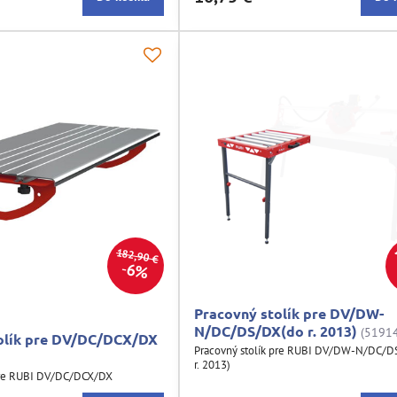
182,90 €
6%
Pracovný stolík pre DV/DW-
N/DC/DS/DX(do r. 2013)
(5191
olík pre DV/DC/DCX/DX
Pracovný stolík pre RUBI DV/DW-N/DC/D
r. 2013)
 pre RUBI DV/DC/DCX/DX