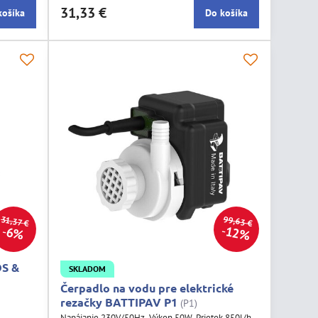
31,33 €
košíka
Do košíka
99,63 €
31,37 €
12%
6%
DS &
SKLADOM
Čerpadlo na vodu pre elektrické
rezačky BATTIPAV P1
(P1)
Napájanie 230V/50Hz. Výkon 50W. Prietok 850l/h.