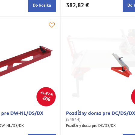
382,82 €
Do košíka
Do 
41,82 €
6%
z pre DW-NL/DS/DX
Pozdĺžny doraz pre DC/DS/D
(54844)
e DW-NL/DS/DX
Pozdĺžny doraz pre DC/DS/DX