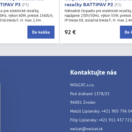
TTIPAV P3
rezačky BATTIPAV P2
(P3)
(P2)
 pre elektrické rezačky,
Náhradné čerpadlo pre elektrické rezačky,
0Hz, výkon 60W, prietok 1560l/h,
napájanie 230V/50Hz, výkon 55W, prietok
ačná trieda F, H. max 2,5m.
IP trieda X8, izolačná trieda F, H. max 2,4
92 €
Do košíka
Do 
Kontaktujte nás
WOLCAT, s.r.o.
Pod dráhami 1378/25
96001 Zvolen
Matúš Lipiansky: +421 905 796 0
Filip Lipiansky: +421 911 437 721
wolcat@wolcat.sk