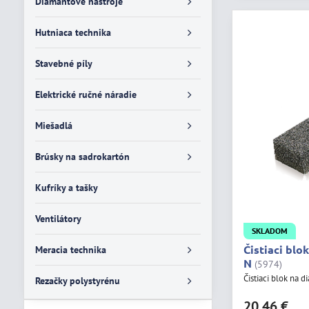
Diamantové nástroje
Hutniaca technika
Stavebné píly
Elektrické ručné náradie
Miešadlá
Brúsky na sadrokartón
Kufríky a tašky
Ventilátory
SKLADOM
Čistiaci blo
Meracia technika
N
(5974)
Čistiaci blok na 
Rezačky polystyrénu
20,46 €