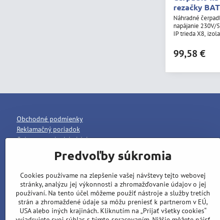
rezačky BA
Náhradné čerpadlo
napájanie 230V/5
IP trieda X8, izol
99,58 €
Obchodné podmienky
Reklamačný poriadok
Ochrana osobných údajov
Predvoľby súkromia
Cookies používame na zlepšenie vašej návštevy tejto webovej
stránky, analýzu jej výkonnosti a zhromažďovanie údajov o jej
používaní. Na tento účel môžeme použiť nástroje a služby tretích
strán a zhromaždené údaje sa môžu preniesť k partnerom v EÚ,
USA alebo iných krajinách. Kliknutím na „Prijať všetky cookies“
vyjadrujete svoj súhlas s týmto spracovaním. Nižšie môžete nájsť