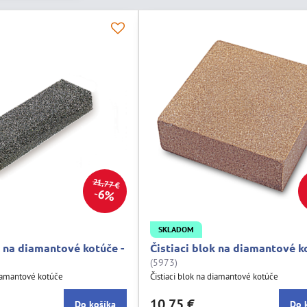
21,77 €
6%
SKLADOM
k na diamantové kotúče -
Čistiaci blok na diamantové k
(5973)
diamantové kotúče
Čistiaci blok na diamantové kotúče
10,75 €
Do košíka
Do 