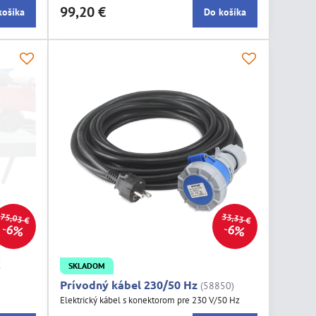
99,20 €
košíka
Do košíka
75,03 €
33,33 €
6%
6%
X
SKLADOM
Prívodný kábel 230/50 Hz
(58850)
Elektrický kábel s konektorom pre 230 V/50 Hz