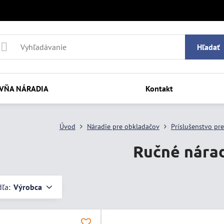
Hľadať
VŇA NÁRADIA
Kontakt
Úvod
Náradie pre obkladačov
Príslušenstvo pr
Ručné nára
dľa:
Výrobca