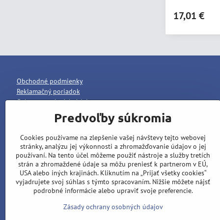
17,01 €
Obchodné podmienky
Reklamačný poriadok
Ochrana osobných údajov
Predvoľby súkromia
Cookies používame na zlepšenie vašej návštevy tejto webovej
stránky, analýzu jej výkonnosti a zhromažďovanie údajov o jej
používaní. Na tento účel môžeme použiť nástroje a služby tretích
strán a zhromaždené údaje sa môžu preniesť k partnerom v EÚ,
USA alebo iných krajinách. Kliknutím na „Prijať všetky cookies“
vyjadrujete svoj súhlas s týmto spracovaním. Nižšie môžete nájsť
podrobné informácie alebo upraviť svoje preferencie.
Zásady ochrany osobných údajov