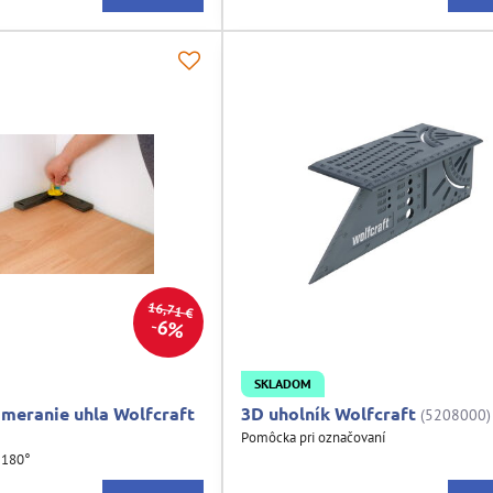
16,71 €
6%
SKLADOM
meranie uhla Wolfcraft
3D uholník Wolfcraft
(5208000)
Pomôcka pri označovaní
- 180°