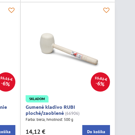
35,15 €
15,02 €
6%
6%
SKLADOM
nie
Gumené kladivo RUBI
ploché/zaoblené
(66906)
Farba: biela, hmotnosť: 500 g
14,12 €
košíka
Do košíka