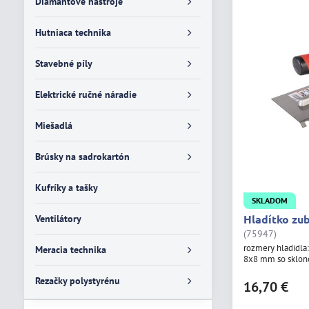
Diamantové nástroje
Hutniaca technika
Stavebné píly
Elektrické ručné náradie
Miešadlá
Brúsky na sadrokartón
Kufríky a tašky
SKLADOM
Hladítko zu
Ventilátory
(75947)
rozmery hladidla:
Meracia technika
8x8 mm so sklo
Rezačky polystyrénu
16,70 €