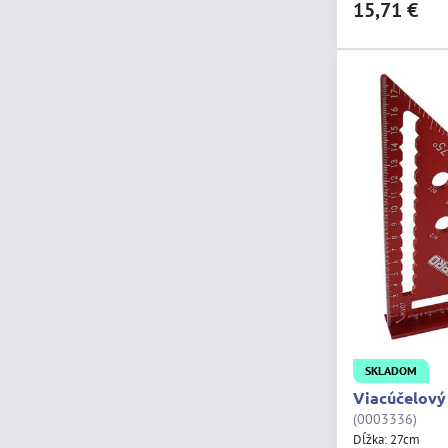
15,71 €
SKLADOM
Viacúčelový
(0003336)
Dĺžka: 27cm