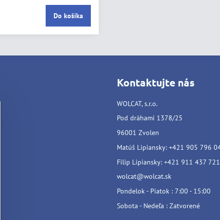
Do košíka
Kontaktujte nás
WOLCAT, s.r.o.
Pod dráhami 1378/25
96001 Zvolen
Matúš Lipiansky: +421 905 796 0
Filip Lipiansky: +421 911 437 721
wolcat@wolcat.sk
Pondelok - Piatok : 7:00 - 15:00
Sobota - Nedeľa : Zatvorené