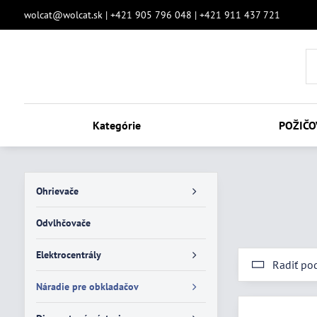
wolcat@wolcat.sk | +421 905 796 048 | +421 911 437 721
Kategórie
POŽIČO
Ohrievače
Odvlhčovače
Elektrocentrály
Radiť po
Náradie pre obkladačov