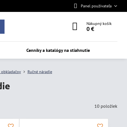
Panel používateľa
Nákupný košík
0 €
Cenníky a katalógy na stiahnutie
e obkladačov
Ručné náradie
die
10
položiek