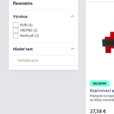
Parametre
Výrobca
RUBI (6)
VRCPRO (2)
Wolfcraft (2)
Hľadať text
Prehľadať
výsledky
filtra
fulltextom
SKLADOM
Kopírovací 
Prípravok na kop
do dĺžky maxim
27,58 €