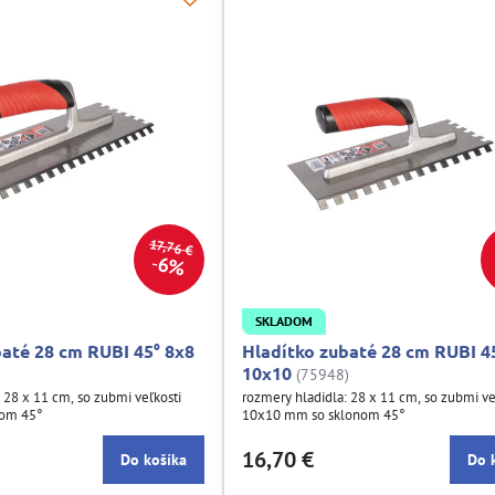
17,76 €
6%
SKLADOM
baté 28 cm RUBI 45° 8x8
Hladítko zubaté 28 cm RUBI 4
10x10
(75948)
 28 x 11 cm, so zubmi veľkosti
rozmery hladidla: 28 x 11 cm, so zubmi ve
nom 45°
10x10 mm so sklonom 45°
16,70 €
Do košíka
Do 