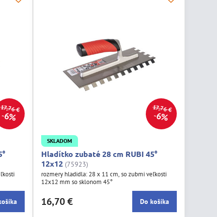
17,76 €
17,76 €
6%
6%
SKLADOM
5°
Hladítko zubaté 28 cm RUBI 45°
12x12
(75923)
ľkosti
rozmery hladidla: 28 x 11 cm, so zubmi veľkosti
12x12 mm so sklonom 45°
16,70 €
košíka
Do košíka