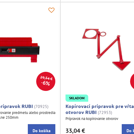
29,34 €
6%
SKLADOM
prípravok RUBI
Kopírovací prípravok pre vŕta
(70925)
otvorov RUBI
(72953)
írovanie predmetu alebo prostredia
álne 250mm
Prípravok na kopírovanie otvorov
33,04 €
Do košíka
Do 