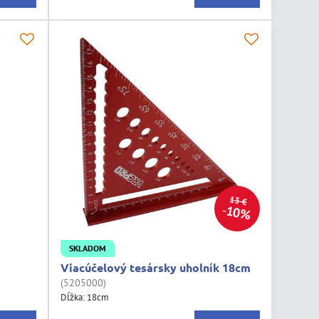
13 €
10%
SKLADOM
Viacúčelový tesársky uholník 18cm
(5205000)
Dĺžka: 18cm