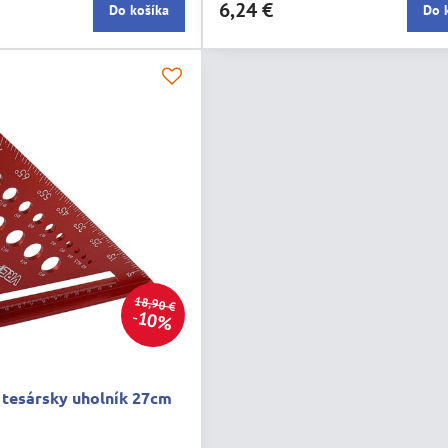
6,24 €
Do košíka
Do 
18,90 €
10%
 tesársky uholník 27cm