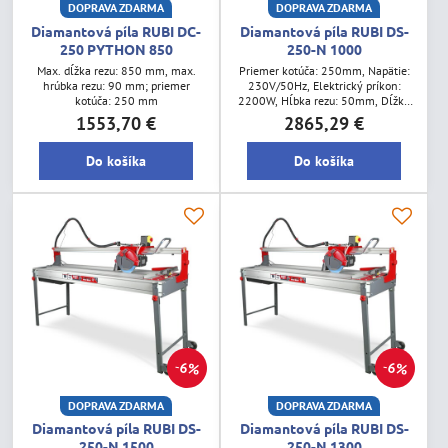
DOPRAVA ZDARMA
DOPRAVA ZDARMA
Diamantová píla RUBI DC-
Diamantová píla RUBI DS-
250 PYTHON 850
250-N 1000
Max. dĺžka rezu: 850 mm, max.
Priemer kotúča: 250mm, Napätie:
hrúbka rezu: 90 mm; priemer
230V/50Hz, Elektrický príkon:
kotúča: 250 mm
2200W, Hĺbka rezu: 50mm, Dĺžka
rezu: 102 cm
1553,70 €
2865,29 €
Do košíka
Do košíka
6%
6%
DOPRAVA ZDARMA
DOPRAVA ZDARMA
Diamantová píla RUBI DS-
Diamantová píla RUBI DS-
250-N 1500
250-N 1300