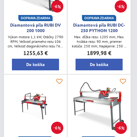
6%
6%
DOPRAVA ZDARMA
DOPRAVA ZDARMA
Diamantová píla RUBI DV
Diamantová píla RUBI DC-
200 1000
250 PYTHON 1200
Výkon motora 1,1 kW, Otáčky 2790
Max. dĺžka rezu: 1205 mm; Max.
RPM, Veľkosť priameho rezu 106
hrúbka rezu: 90 mm; priemer
cm, Veľkosť diagonálneho rezu 76,5
kotúča: 250 mm; Napájanie: 230 V,
x 76,5 cm, Hrúbka rezu 35 mm,
Hmotnosť: 59,6 kg
1255,63 €
1899,98 €
Priemer kotúča 200 mm, Hmotnosť
65 kg
Do košíka
Do košíka
6%
6%