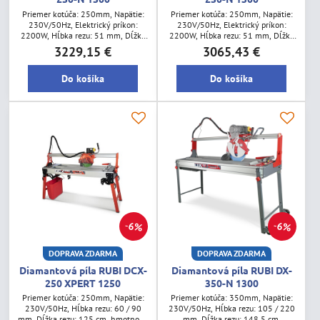
Priemer kotúča: 250mm, Napätie:
Priemer kotúča: 250mm, Napätie:
230V/50Hz, Elektrický príkon:
230V/50Hz, Elektrický príkon:
2200W, Hĺbka rezu: 51 mm, Dĺžka
2200W, Hĺbka rezu: 51 mm, Dĺžka
rezu: 152 cm
rezu: 132 cm
3229,15 €
3065,43 €
Do košíka
Do košíka
6%
6%
DOPRAVA ZDARMA
DOPRAVA ZDARMA
Diamantová píla RUBI DCX-
Diamantová píla RUBI DX-
250 XPERT 1250
350-N 1300
Priemer kotúča: 250mm, Napätie:
Priemer kotúča: 350mm, Napätie:
230V/50Hz, Hĺbka rezu: 60 / 90
230V/50Hz, Hĺbka rezu: 105 / 220
mm, Dĺžka rezu: 125 cm, hmotnosť:
mm, Dĺžka rezu: 148,5 cm,