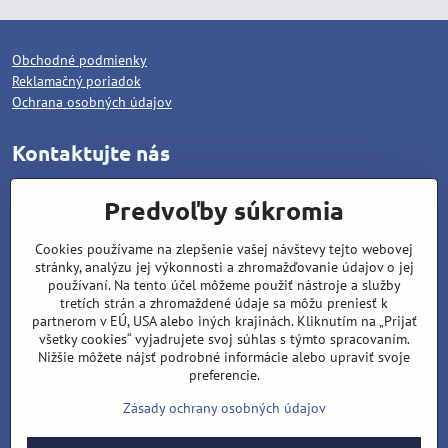
Obchodné podmienky
Reklamačný poriadok
Ochrana osobných údajov
Kontaktujte nás
WOLCAT, s.r.o.
Predvoľby súkromia
Pod dráhami 1378/25
Cookies používame na zlepšenie vašej návštevy tejto webovej
96001 Zvolen
stránky, analýzu jej výkonnosti a zhromažďovanie údajov o jej
Matúš Lipiansky: +421 905 796 048
používaní. Na tento účel môžeme použiť nástroje a služby
tretích strán a zhromaždené údaje sa môžu preniesť k
Filip Lipiansky: +421 911 437 721
partnerom v EÚ, USA alebo iných krajinách. Kliknutím na „Prijať
všetky cookies“ vyjadrujete svoj súhlas s týmto spracovaním.
wolcat@wolcat.sk
Nižšie môžete nájsť podrobné informácie alebo upraviť svoje
Pondelok - Piatok : 7:00 - 15:00
preferencie.
Sobota - Nedeľa : Zatvorené
Zásady ochrany osobných údajov