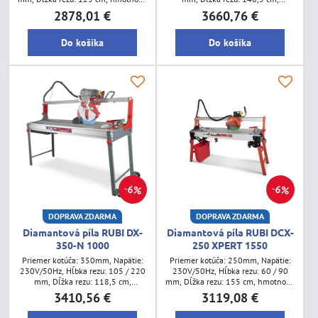
78 kg
hmotnosť: 107 kg
2878,01 €
3660,76 €
Do košíka
Do košíka
6%
6%
DOPRAVA ZDARMA
DOPRAVA ZDARMA
Diamantová píla RUBI DX-
Diamantová píla RUBI DCX-
350-N 1000
250 XPERT 1550
Priemer kotúča: 350mm, Napätie:
Priemer kotúča: 250mm, Napätie:
230V/50Hz, Hĺbka rezu: 105 / 220
230V/50Hz, Hĺbka rezu: 60 / 90
mm, Dĺžka rezu: 118,5 cm,
mm, Dĺžka rezu: 155 cm, hmotnosť:
hmotnosť: 100,5 kg
86 kg
3410,56 €
3119,08 €