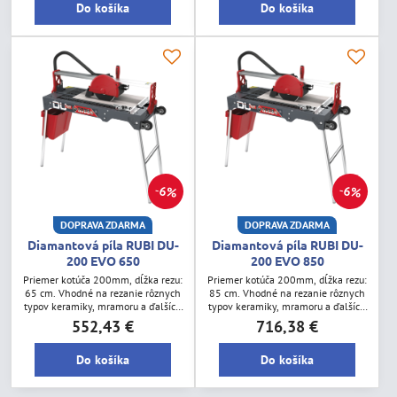
Do košíka
Do košíka
6%
6%
DOPRAVA ZDARMA
DOPRAVA ZDARMA
Diamantová píla RUBI DU-
Diamantová píla RUBI DU-
200 EVO 650
200 EVO 850
Priemer kotúča 200mm, dĺžka rezu:
Priemer kotúča 200mm, dĺžka rezu:
65 cm. Vhodné na rezanie rôznych
85 cm. Vhodné na rezanie rôznych
typov keramiky, mramoru a ďalších
typov keramiky, mramoru a ďalších
materiálov v závislosti na type
materiálov v závislosti na type
552,43 €
716,38 €
použitého diamantového kotúča.
použitého diamantového kotúča.
Do košíka
Do košíka