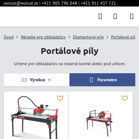
wolcat@wolcat.sk | +421 905 796 048 | +421 911 437 721
Úvod
Náradie pre obkladačov
Diamantové píly
Portálové píly
Portálové píly
Určené pre obkladačov na rezanie kolmé alebo pod uhlom.
Výrobca
Parametre