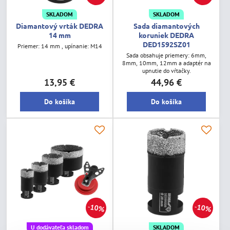
SKLADOM
SKLADOM
Diamantový vrták DEDRA
Sada diamantových
14 mm
koruniek DEDRA
DED1592SZ01
Priemer: 14 mm , upínanie: M14
Sada obsahuje priemery: 6mm,
8mm, 10mm, 12mm a adaptér na
upnutie do vŕtačky.
13,95 €
44,96 €
Do košíka
Do košíka
10%
10%
U dodávateľa skladom
SKLADOM