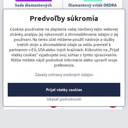
Sada diamantových
Diamantový vrták DEDRA
koruniek DEDRA
32 mm
DED1592SZ03
Predvoľby súkromia
Priemer: 32 mm , upínanie: M14
Sada obsahuje priemery: 28, 35,
45, 68mm.
Cookies používame na zlepšenie vašej návštevy tejto webovej
102,96 €
22,05 €
stránky, analýzu jej výkonnosti a zhromažďovanie údajov o jej
používaní. Na tento účel môžeme použiť nástroje a služby
Do košíka
Do košíka
tretích strán a zhromaždené údaje sa môžu preniesť k
partnerom v EÚ, USA alebo iných krajinách. Kliknutím na „Prijať
všetky cookies“ vyjadrujete svoj súhlas s týmto spracovaním.
Nižšie môžete nájsť podrobné informácie alebo upraviť svoje
preferencie.
Zásady ochrany osobných údajov
Prijať všetky cookies
Ukázať podrobnosti
10%
10%
SKLADOM
U dodávateľa skladom
Sada diamantových
Sada diamantových
koruniek DEDRA
koruniek DEDRA