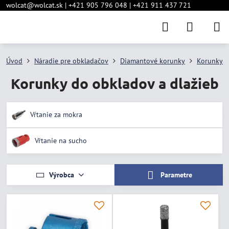
wolcat@wolcat.sk | +421 905 796 048 | +421 911 437 721
Úvod
Náradie pre obkladačov
Diamantové korunky
Korunky d
Korunky do obkladov a dlažieb
Vŕtanie za mokra
Vŕtanie na sucho
Výrobca
Parametre