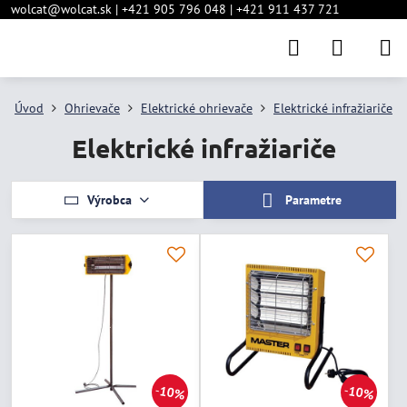
wolcat@wolcat.sk | +421 905 796 048 | +421 911 437 721
Úvod
Ohrievače
Elektrické ohrievače
Elektrické infražiariče
Elektrické infražiariče
Výrobca
Parametre
10%
10%