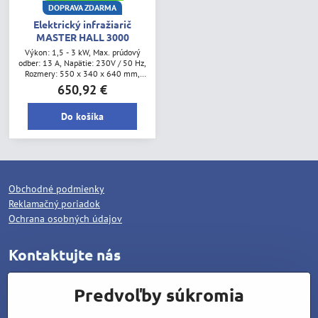
DOPRAVA ZDARMA
Elektrický infražiarič
MASTER HALL 3000
Výkon: 1,5 - 3 kW, Max. prúdový
odber: 13 A, Napätie: 230V / 50 Hz,
Rozmery: 550 x 340 x 640 mm,
Hmotnosť: 12 kg
650,92 €
Do košíka
Obchodné podmienky
Reklamačný poriadok
Ochrana osobných údajov
Kontaktujte nás
WOLCAT, s.r.o.
Predvoľby súkromia
Pod dráhami 1378/25