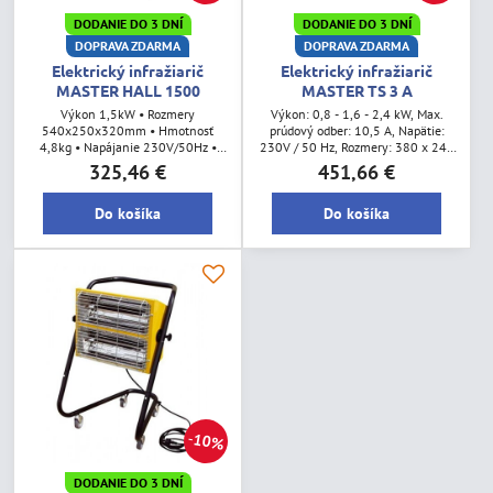
DODANIE DO 3 DNÍ
DODANIE DO 3 DNÍ
DOPRAVA ZDARMA
DOPRAVA ZDARMA
Elektrický infražiarič
Elektrický infražiarič
MASTER HALL 1500
MASTER TS 3 A
Výkon 1,5kW • Rozmery
Výkon: 0,8 - 1,6 - 2,4 kW, Max.
540x250x320mm • Hmotnosť
prúdový odber: 10,5 A, Napätie:
4,8kg • Napájanie 230V/50Hz •
230V / 50 Hz, Rozmery: 380 x 240
Max. prúdový odber 6,5 A • Na
x 460 mm, Hmotnosť: 7,4 kg
325,46 €
451,66 €
prianie je možné k ohrievaču dodať
aj stojan
Do košíka
Do košíka
10%
DODANIE DO 3 DNÍ