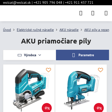
wolcat@wolcat.sk | +421 905 796 048 | +421 911 437 721
Úvod
Elektrické ručné náradie
AKU náradie
AKU píly a rezanie
AKU priamočiare píly
Výrobca
Parametre
8%
8%