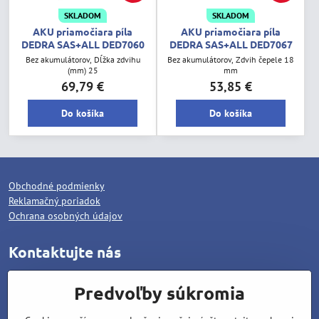
SKLADOM
SKLADOM
AKU priamočiara píla
AKU priamočiara píla
DEDRA SAS+ALL DED7060
DEDRA SAS+ALL DED7067
Bez akumulátorov, Dĺžka zdvihu
Bez akumulátorov, Zdvih čepele 18
(mm) 25
mm
69,79 €
53,85 €
Do košíka
Do košíka
Obchodné podmienky
Reklamačný poriadok
Ochrana osobných údajov
Kontaktujte nás
WOLCAT, s.r.o.
Predvoľby súkromia
Pod dráhami 1378/25