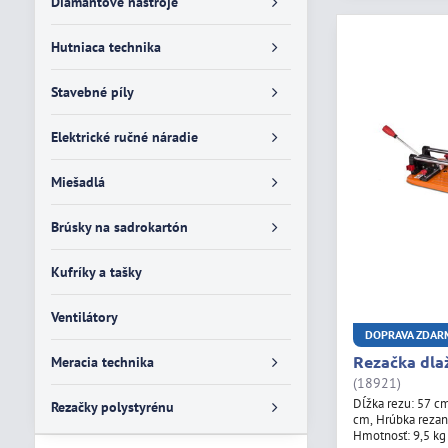
Diamantové nástroje
Hutniaca technika
Stavebné píly
Elektrické ručné náradie
Miešadlá
Brúsky na sadrokartón
Kufríky a tašky
Ventilátory
DOPRAVA ZDAR
Rezačka dla
Meracia technika
(18921)
Dĺžka rezu: 57 c
Rezačky polystyrénu
cm, Hrúbka rezan
Hmotnosť: 9,5 kg 