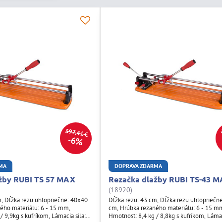
397,41 €
6%
MA
DOPRAVA ZDARMA
žby RUBI TS 57 MAX
Rezačka dlažby RUBI TS-43 
(18920)
m, Dĺžka rezu uhlopriečne: 40x40
Dĺžka rezu: 43 cm, Dĺžka rezu uhlopriečn
ého materiálu: 6 - 15 mm,
cm, Hrúbka rezaného materiálu: 6 - 15 m
/ 9,9kg s kufríkom, Lámacia sila:
Hmotnosť: 8,4 kg / 8,8kg s kufríkom, Lámac