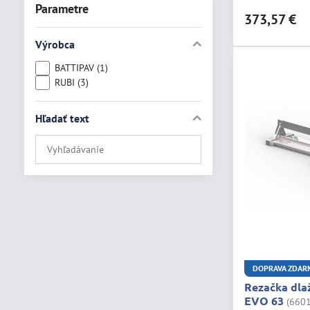
800 kg, V plastov
Parametre
373,57 €
Výrobca
BATTIPAV (1)
RUBI (3)
Hľadať text
Prehľadať
výsledky
filtra
fulltextom
DOPRAVA ZDAR
Rezačka dl
EVO 63
(660