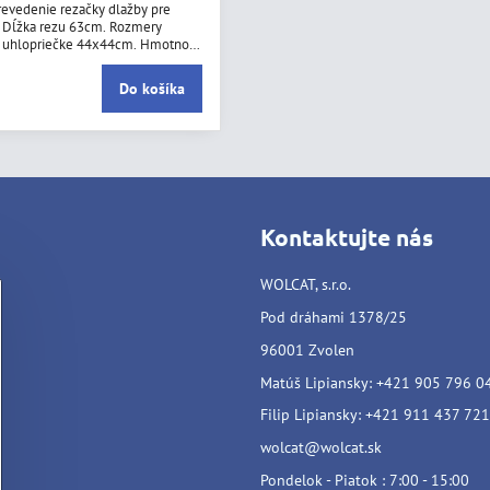
revedenie rezačky dlažby pre
. Dĺžka rezu 63cm. Rozmery
o uhlopriečke 44x44cm. Hmotnosť
ezu 5-15mm.
Do košíka
Kontaktujte nás
WOLCAT, s.r.o.
Pod dráhami 1378/25
96001 Zvolen
Matúš Lipiansky: +421 905 796 0
Filip Lipiansky: +421 911 437 721
wolcat@wolcat.sk
Pondelok - Piatok : 7:00 - 15:00