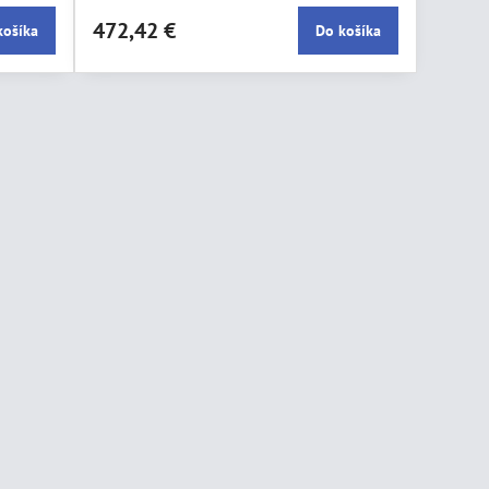
plastovom kufríku vrátane 2ks rezných koliesok
472,42 €
košíka
Do košíka