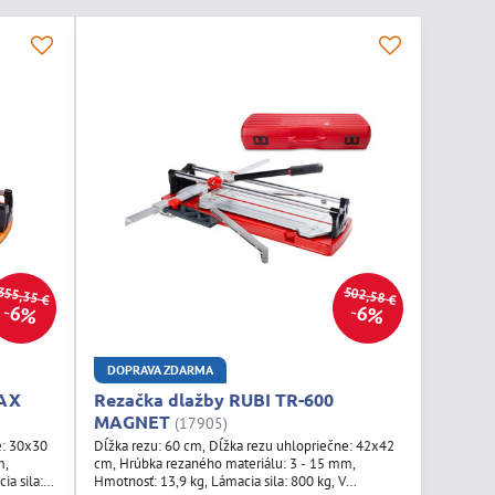
355,35 €
502,58 €
6%
6%
DOPRAVA ZDARMA
MAX
Rezačka dlažby RUBI TR-600
MAGNET
(17905)
e: 30x30
Dĺžka rezu: 60 cm, Dĺžka rezu uhlopriečne: 42x42
m,
cm, Hrúbka rezaného materiálu: 3 - 15 mm,
ia sila:
Hmotnosť: 13,9 kg, Lámacia sila: 800 kg, V