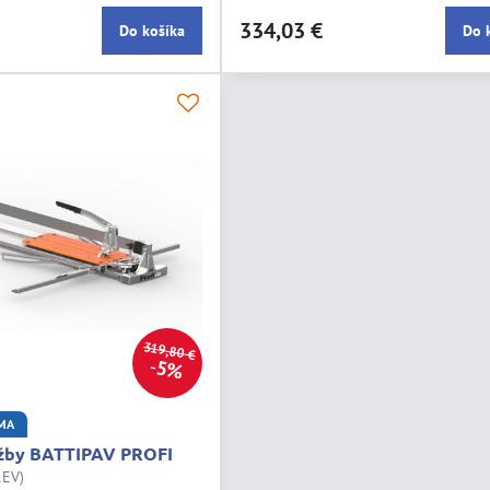
om kufríku
800 kg, V plastovom kufríku
334,03 €
Do košíka
Do 
319,80 €
5%
MA
ažby BATTIPAV PROFI
1EV)