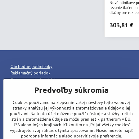
Nové hliníkové p
rezanie tlačením
dlažby pre rez p
9,5kg. Hrúbka r
303,81 €
Obchodné podmienky
Reklamačný poriadok
Ochrana osobných údajov
Predvoľby súkromia
Cookies používame na zlepšenie vašej návštevy tejto webovej
stránky, analýzu jej výkonnosti a zhromažďovanie údajov o jej
používaní. Na tento účel môžeme použiť nástroje a služby tretích
strán a zhromaždené údaje sa môžu preniesť k partnerom v EÚ,
USA alebo iných krajinách. Kliknutím na „Prijať všetky cookies“
vyjadrujete svoj súhlas s týmto spracovaním. Nižšie môžete nájsť
podrobné informácie alebo upraviť svoje preferencie.