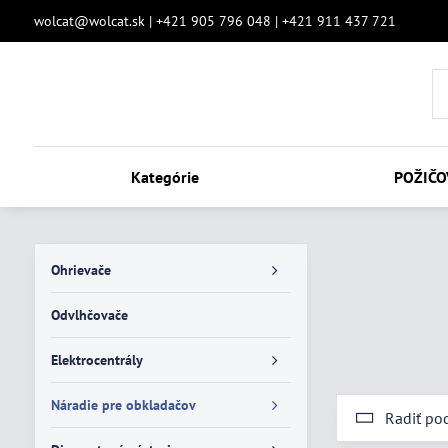
wolcat@wolcat.sk | +421 905 796 048 | +421 911 437 721
Kategórie
POŽIČO
Ohrievače
Odvlhčovače
Elektrocentrály
Náradie pre obkladačov
Radiť po