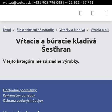
wolcat@wolcat.sk | +421 905 796 048 | +421 911 437 721
Úvod
Elektrické ručné náradie
Vŕtačky a kladivá
Vŕtacia a búra
Vŕtacia a búracie kladivá
Šesťhran
Obchodné podmienky
Reklamačný poriadok
Ochrana osobných údajov