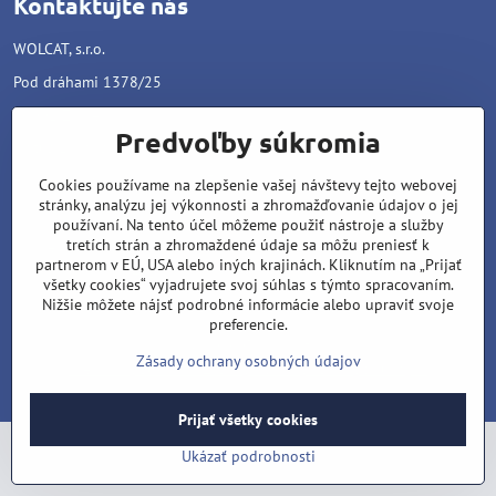
Kontaktujte nás
WOLCAT, s.r.o.
Pod dráhami 1378/25
96001 Zvolen
Predvoľby súkromia
Matúš Lipiansky: +421 905 796 048
Filip Lipiansky: +421 911 437 721
Cookies používame na zlepšenie vašej návštevy tejto webovej
stránky, analýzu jej výkonnosti a zhromažďovanie údajov o jej
wolcat@wolcat.sk
používaní. Na tento účel môžeme použiť nástroje a služby
tretích strán a zhromaždené údaje sa môžu preniesť k
Pondelok - Piatok : 7:00 - 15:00
partnerom v EÚ, USA alebo iných krajinách. Kliknutím na „Prijať
Sobota - Nedeľa : Zatvorené
všetky cookies“ vyjadrujete svoj súhlas s týmto spracovaním.
Nižšie môžete nájsť podrobné informácie alebo upraviť svoje
preferencie.
©
2026
Copyright
Zásady ochrany osobných údajov
Predvoľby súkromia
Zásady ochrany osobných údajov
Vytvorené pomocou:
BiznisWeb.sk
Prijať všetky cookies
Ukázať podrobnosti