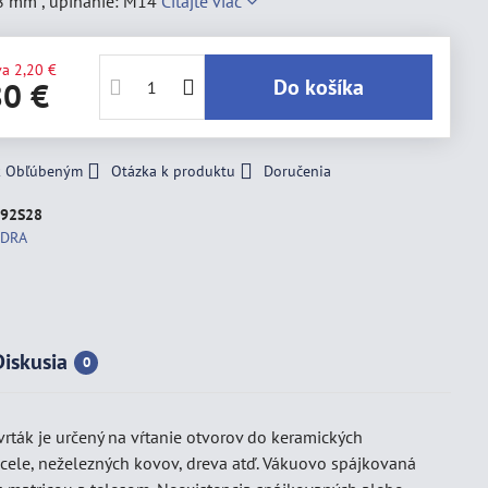
28 mm , upínanie: M14
Čítajte viac
va
2,20 €
Do košíka
80 €
 k Obľúbeným
Otázka k produktu
Doručenia
92S28
EDRA
Diskusia
0
rták je určený na vŕtanie otvorov do keramických
 ocele, neželezných kovov, dreva atď. Vákuovo spájkovaná