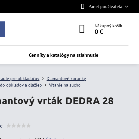
Panel používateľa
Nákupný košík
0 €
Cenníky a katalógy na stiahnutie
radie pre obkladačov
Diamantové korunky
do obkladov a dlažieb
Vŕtanie na sucho
antový vrták DEDRA 28
ie