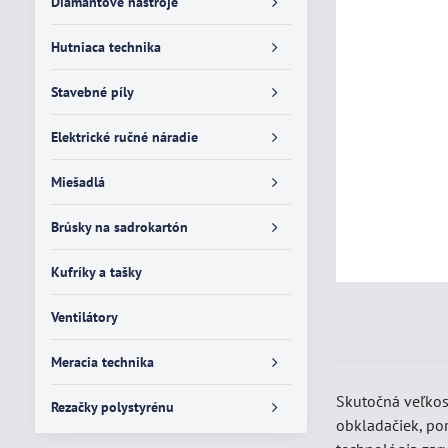
Diamantové nástroje
Hutniaca technika
Stavebné píly
Elektrické ručné náradie
Miešadlá
Brúsky na sadrokartón
Kufríky a tašky
Ventilátory
Meracia technika
Skutočná veľkos
Rezačky polystyrénu
obkladačiek, por