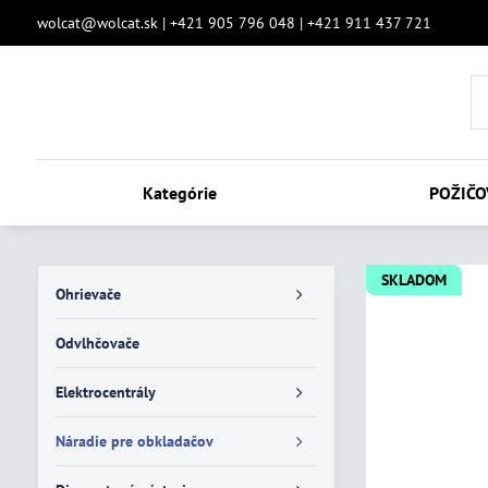
wolcat@wolcat.sk | +421 905 796 048 | +421 911 437 721
Kategórie
POŽIČO
SKLADOM
Ohrievače
Odvlhčovače
Elektrocentrály
Náradie pre obkladačov