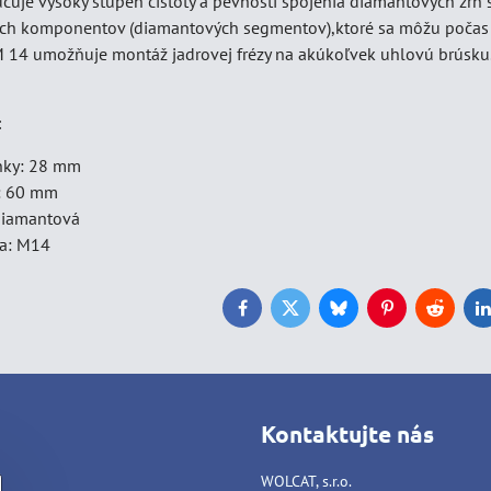
učuje vysoký stupeň čistoty a pevnosti spojenia diamantových zŕn
ch komponentov (diamantových segmentov),ktoré sa môžu počas pr
 M 14 umožňuje montáž jadrovej frézy na akúkoľvek uhlovú brúsku.
:
nky: 28 mm
: 60 mm
diamantová
ia: M14
Facebook
Twitter
Bluesky
Pinterest
Reddit
L
Kontaktujte nás
WOLCAT, s.r.o.