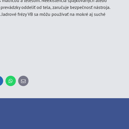
 s matricou a telesom. Neexistencia spájkovaných alebo
evádzky oddeliť od tela, zaručuje bezpečnosť nástroja.
 Jadrové frézy VB sa môžu používať na mokré aj suché
inkedIn
WhatsApp
E-
mail