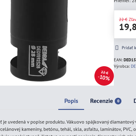
Priemer: 
22 €
Zľa
19,
Pridať
EAN:
DED15
Výrobca:
D
22 €
10%
Popis
Recenzie
0
ť je uvedená v popise produktu. Vákuovo spájkovaný diamantový v
celánovej kameniny, betónu, tehál, skla, asfaltu, laminátov, PVC,