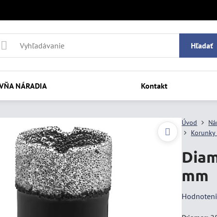
Hľadať
VŇA NÁRADIA
Kontakt
Úvod
Ná
Korunky 
Diam
mm
Hodnoten