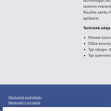
technológia zar
laserom zváraný
Použitie závitu
aplikácie.
Technické údaje
Priemer koru
Dĺžka koruny
Typ násypu: 
Typ upevnen
Obchodné podmienky
Reklamačný poriadok
Ochrana osobných údajov