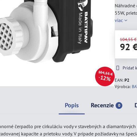
Náhradné č
55W, priet
viac
104,55 €
92 
Pridať
104,55 €
12%
EAN:
P2
Výrobca:
BA
Popis
Recenzie
0
onorné čerpadlo pre cirkuláciu vody v stavebných a diamantových
žadovanej kapacite a prietoku vody. V prípade požiadavky na špec