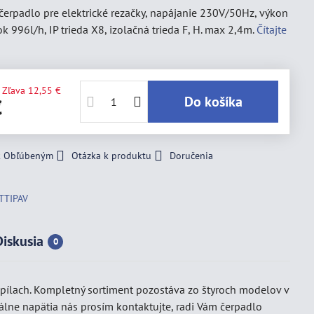
erpadlo pre elektrické rezačky, napájanie 230V/50Hz, výkon
ok 996l/h, IP trieda X8, izolačná trieda F, H. max 2,4m.
Čítajte
Zľava
12,55 €
Do košíka
€
 k Obľúbeným
Otázka k produktu
Doručenia
TTIPAV
Diskusia
0
 pílach. Kompletný sortiment pozostáva zo štyroch modelov v
iálne napätia nás prosím kontaktujte, radi Vám čerpadlo