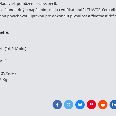
žiadaviek pomôžeme zabezpečiť.
 so štandardným napájaním, majú certifikát podľa TÜV/GS. Čerpa
lnou povrchovou úpravou pre dokonalú plynulosť a životnosť rieše
etre:
/h (16,6 l/min.)
a: F
m
230V/50Hz
2 Kg
Facebook
Twitter
Bluesky
Pinterest
Reddit
L