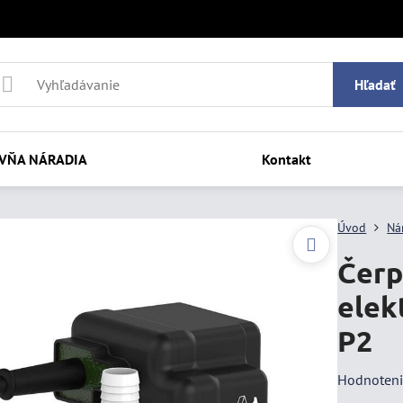
Hľadať
VŇA NÁRADIA
Kontakt
Úvod
Ná
Čerp
elek
P2
Hodnoten