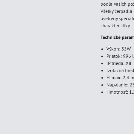
podľa Vašich po
Všetky čerpadlá
ošetrený špeciá
charakteristiky.
Technické param
Výkon: 55W
Prietok: 996 l
IP trieda: X8
Izolačná tried
H. max: 2,4 
Napájanie: 
Hmotnosť: 1,