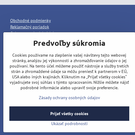
Obchodné podmienky
Reklamačný poriadok
Ochrana osobných údajov
Predvoľby súkromia
Cookies používame na zlepšenie vašej návštevy tejto webovej
stránky, analýzu jej výkonnosti a zhromažďovanie údajov o jej
používaní. Na tento účel môžeme použiť nástroje a služby tretích
strán a zhromaždené údaje sa môžu preniesť k partnerom v EÚ,
USA alebo iných krajinách. Kliknutím na „Prijať všetky cookies“
vyjadrujete svoj súhlas s týmto spracovaním. Nižšie môžete nájsť
podrobné informácie alebo upraviť svoje preferencie.
Zásady ochrany osobných údajov
Prijať všetky cookies
Ukázať podrobnosti