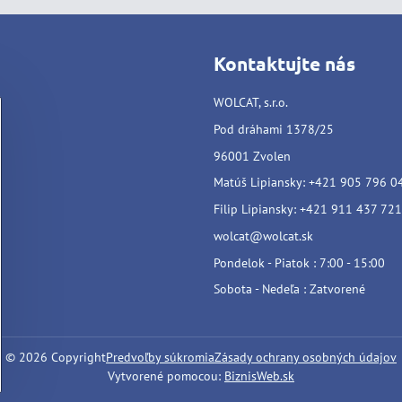
Kontaktujte nás
WOLCAT, s.r.o.
Pod dráhami 1378/25
96001 Zvolen
Matúš Lipiansky: +421 905 796 0
Filip Lipiansky: +421 911 437 721
wolcat@wolcat.sk
Pondelok - Piatok : 7:00 - 15:00
Sobota - Nedeľa : Zatvorené
©
2026
Copyright
Predvoľby súkromia
Zásady ochrany osobných údajov
Vytvorené pomocou:
BiznisWeb.sk