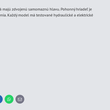
dlá majú zdvojenú samomaznú hlavu. Pohonný hriadeľ je
nia. Každý model má testované hydraulické a elektrické
inkedIn
WhatsApp
E-
mail