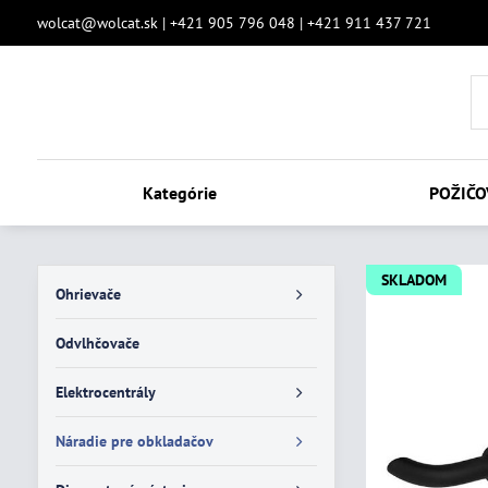
wolcat@wolcat.sk | +421 905 796 048 | +421 911 437 721
Kategórie
POŽIČO
SKLADOM
Ohrievače
Odvlhčovače
Elektrocentrály
Náradie pre obkladačov