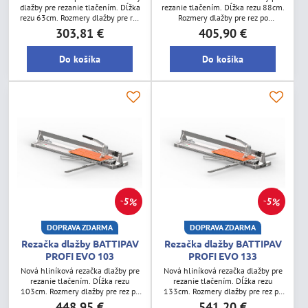
dlažby pre rezanie tlačením. Dĺžka
rezanie tlačením. Dĺžka rezu 88cm.
rezu 63cm. Rozmery dlažby pre rez
Rozmery dlažby pre rez po
po uhlopriečke 44x44cm. Hmotnosť
uhlopriečke 62x62cm. Hmotnosť
303,81 €
405,90 €
9,5kg. Hrúbka rezu 5-15mm.
13kg. Hrúbka rezu 5-15mm.
Do košíka
Do košíka
5%
5%
DOPRAVA ZDARMA
DOPRAVA ZDARMA
Rezačka dlažby BATTIPAV
Rezačka dlažby BATTIPAV
PROFI EVO 103
PROFI EVO 133
Nová hliníková rezačka dlažby pre
Nová hliníková rezačka dlažby pre
rezanie tlačením. Dĺžka rezu
rezanie tlačením. Dĺžka rezu
103cm. Rozmery dlažby pre rez po
133cm. Rozmery dlažby pre rez po
uhlopriečke 72x72cm. Hmotnosť
uhlopriečke 94x94cm. Hmotnosť
448,95 €
541,20 €