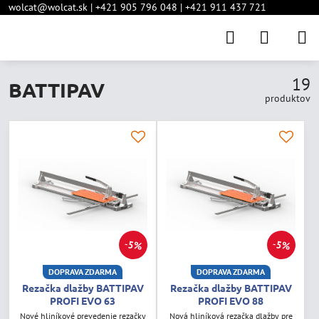
wolcat@wolcat.sk | +421 905 796 048 | +421 911 437 721
19
BATTIPAV
produktov
5%
5%
DOPRAVA ZDARMA
DOPRAVA ZDARMA
Rezačka dlažby BATTIPAV
Rezačka dlažby BATTIPAV
PROFI EVO 63
PROFI EVO 88
Nové hliníkové prevedenie rezačky
Nová hliníková rezačka dlažby pre