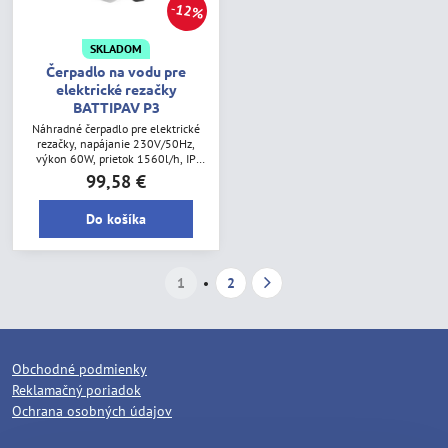
12%
SKLADOM
Čerpadlo na vodu pre
elektrické rezačky
BATTIPAV P3
Náhradné čerpadlo pre elektrické
rezačky, napájanie 230V/50Hz,
výkon 60W, prietok 1560l/h, IP
trieda X8, izolačná trieda F, H. max
99,58 €
2,5m.
Do košíka
1
2
Obchodné podmienky
Reklamačný poriadok
Ochrana osobných údajov