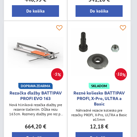
14,1kg. Hrúbka rezu 5-15mm.
17kg. Hrúbka rezu 5-15mm.
Do košíka
Do košíka
10%
5%
DOPRAVA ZDARMA
SKLADOM
Rezačka dlažby BATTIPAV
Rezné koliesko BATTIPAV
PROFI EVO 163
PROFI, X-Pro, ULTRA a
Basic
Nová hliníková rezačka dlažby pre
rezanie tlačením. Dĺžka rezu
Náhradné rezacie koliesko pre
163cm. Rozmery dlažby pre rez po
rezačky PROFI, X-Pro, ULTRA a Basic
uhlopriečke 115x115cm. Hmotnosť
ø15mm
19,9kg. Hrúbka rezu 5-15mm.
664,20 €
12,18 €