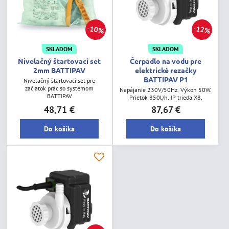
10%
12%
SKLADOM
SKLADOM
Nivelačný štartovací set
Čerpadlo na vodu pre
2mm BATTIPAV
elektrické rezačky
BATTIPAV P1
Nivelačný štartovací set pre
začiatok prác so systémom
Napájanie 230V/50Hz. Výkon 50W.
BATTIPAV
Prietok 850l/h. IP trieda X8.
48,71 €
87,67 €
Do košíka
Do košíka