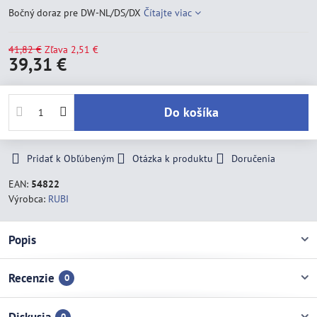
Bočný doraz pre DW-NL/DS/DX
Čítajte viac
41,82 €
Zľava
2,51 €
39,31 €
Do košíka
Pridať k Obľúbeným
Otázka k produktu
Doručenia
EAN:
54822
Výrobca:
RUBI
Popis
Recenzie
0
Diskusia
0