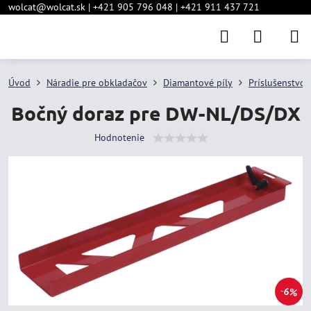
wolcat@wolcat.sk | +421 905 796 048 | +421 911 437 721
Úvod
Náradie pre obkladačov
Diamantové píly
Príslušenstvo
Bočný doraz pre DW-NL/DS/DX
Hodnotenie
6%