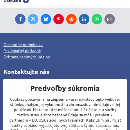
Facebook
Twitter
Bluesky
Pinterest
Reddit
LinkedIn
WhatsApp
E-
mail
Obchodné podmienky
Reklamačný poriadok
Ochrana osobných údajov
Kontaktujte nás
WOLCAT, s.r.o.
Predvoľby súkromia
Pod dráhami 1378/25
Cookies používame na zlepšenie vašej návštevy tejto webovej
96001 Zvolen
stránky, analýzu jej výkonnosti a zhromažďovanie údajov o jej
Matúš Lipiansky: +421 905 796 048
používaní. Na tento účel môžeme použiť nástroje a služby
tretích strán a zhromaždené údaje sa môžu preniesť k
Filip Lipiansky: +421 911 437 721
partnerom v EÚ, USA alebo iných krajinách. Kliknutím na „Prijať
všetky cookies“ vyjadrujete svoj súhlas s týmto spracovaním.
wolcat@wolcat.sk