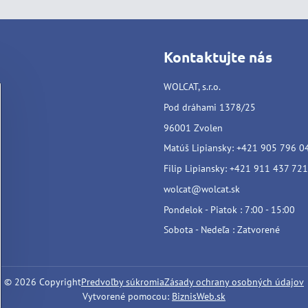
Kontaktujte nás
WOLCAT, s.r.o.
Pod dráhami 1378/25
96001 Zvolen
Matúš Lipiansky: +421 905 796 0
Filip Lipiansky: +421 911 437 721
wolcat@wolcat.sk
Pondelok - Piatok : 7:00 - 15:00
Sobota - Nedeľa : Zatvorené
©
2026
Copyright
Predvoľby súkromia
Zásady ochrany osobných údajov
Vytvorené pomocou:
BiznisWeb.sk