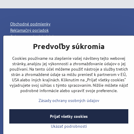
Obchodné podmienky
Reklamačný poriadok
Ochrana osobných údajov
Predvoľby súkromia
Cookies používame na zlepšenie vašej návštevy tejto webovej
stránky, analýzu jej výkonnosti a zhromažďovanie údajov o jej
používaní. Na tento účel môžeme použiť nástroje a služby tretích
strán a zhromaždené údaje sa môžu preniesť k partnerom v EÚ,
USA alebo iných krajinách. Kliknutím na „Prijať všetky cookies“
vyjadrujete svoj súhlas s týmto spracovaním. Nižšie môžete nájsť
podrobné informácie alebo upraviť svoje preferencie.
Zásady ochrany osobných údajov
Prijať všetky cookies
Ukázať podrobnosti