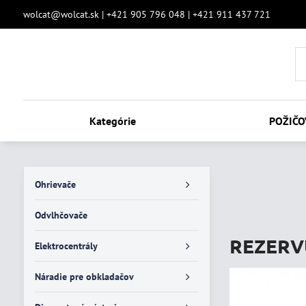
wolcat@wolcat.sk | +421 905 796 048 | +421 911 437 721
Kategórie
POŽIČO
Ohrievače
Odvlhčovače
REZERVU
Elektrocentrály
Náradie pre obkladačov