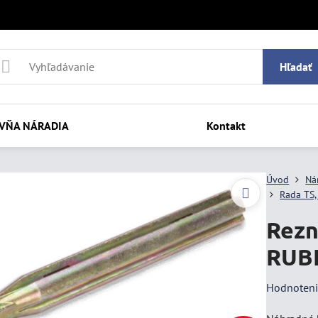
Hľadať
VŇA NÁRADIA
Kontakt
Úvod
Ná
Rada TS,
Rezn
RUBI
Hodnoten