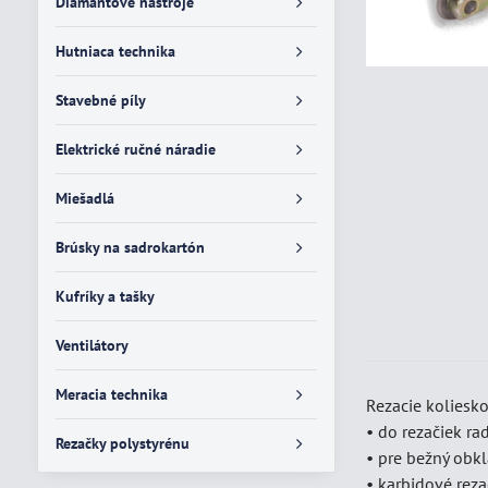
Diamantové nástroje
Hutniaca technika
Stavebné píly
Elektrické ručné náradie
Miešadlá
Brúsky na sadrokartón
Kufríky a tašky
Ventilátory
Meracia technika
Rezacie koliesk
• do rezačiek ra
Rezačky polystyrénu
• pre bežný obk
• karbidové rez