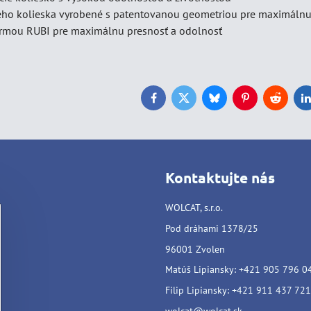
eho kolieska vyrobené s patentovanou geometriou pre maximálnu
irmou RUBI pre maximálnu presnosť a odolnosť
Facebook
Twitter
Bluesky
Pinterest
Reddit
L
Kontaktujte nás
WOLCAT, s.r.o.
Pod dráhami 1378/25
96001 Zvolen
Matúš Lipiansky: +421 905 796 0
Filip Lipiansky: +421 911 437 721
wolcat@wolcat.sk