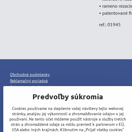
• rameno rezaci
• patentované f
ref.: 01945
Obchodné podmienky
Reklamačný poriadok
Ochrana osobných údajov
Predvoľby súkromia
Cookies používame na zlepšenie vašej návštevy tejto webovej
stránky, analýzu jej výkonnosti a zhromažďovanie údajov o jej
používaní. Na tento účel môžeme použiť nástroje a služby tretích
strán a zhromaždené údaje sa môžu preniesť k partnerom v EÚ,
USA alebo iných krajinách. Kliknutím na „Prijať všetky cookies“