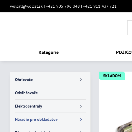
wolcat@wolcat.sk | +421 905 796 048 | +421 911 437 721
Kategórie
POŽIČO
SKLADOM
Ohrievače
Odvlhčovače
Elektrocentrály
Náradie pre obkladačov