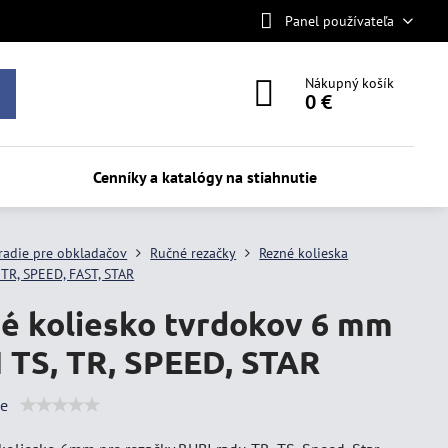
Panel používateľa
Nákupný košík
0 €
Cenníky a katalógy na stiahnutie
radie pre obkladačov
Ručné rezačky
Rezné kolieska
 TR, SPEED, FAST, STAR
é koliesko tvrdokov 6 mm
 TS, TR, SPEED, STAR
ie