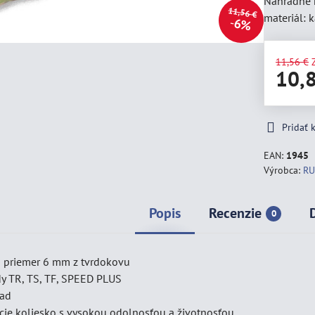
Náhradné k
11,56 €
materiál:
6%
11,56 €
10,
Pridať
EAN:
1945
Výrobca:
RU
Popis
Recenzie
0
o priemer 6 mm z tvrdokovu
dy TR, TS, TF, SPEED PLUS
lad
acie koliesko s vysokou odolnosťou a životnosťou