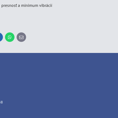
 presnosť a minimum vibrácií
inkedIn
WhatsApp
E-
mail
48