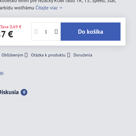
oliesko 6mm pre rezačky RUBI radu TR, TS, Speed, Star,
 karbidu wolfrámu
Čítajte viac
Zľava
0,69 €
Do košíka
87 €
 k Obľúbeným
Otázka k produktu
Doručenia
BI
Diskusia
0