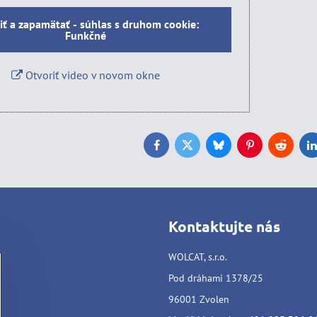
iť a zapamätať - súhlas s druhom cookie:
Funkčné
Otvoriť video v novom okne
Facebook
Twitter
Bluesky
Pinterest
Reddit
L
Kontaktujte nás
WOLCAT, s.r.o.
Pod dráhami 1378/25
96001 Zvolen