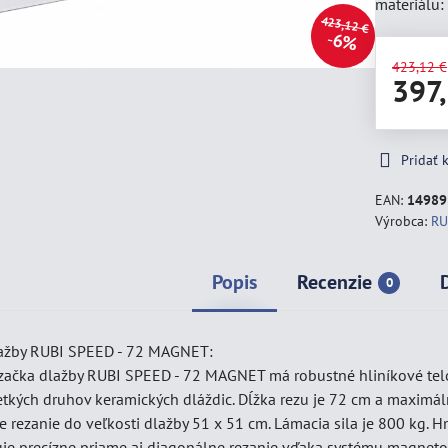
materiálu:
423,12 €
6%
423,12 €
397
Pridať
EAN:
14989
Výrobca:
RU
Popis
Recenzie
0
lažby RUBI SPEED - 72 MAGNET:
začka dlažby RUBI SPEED - 72 MAGNET má robustné hliníkové telo,
šetkých druhov keramických dláždic. Dĺžka rezu je 72 cm a maximá
e rezanie do veľkosti dlažby 51 x 51 cm. Lámacia sila je 800 kg. H
e precízne priame aj diagonálne rezanie vďaka systému magnetov. 