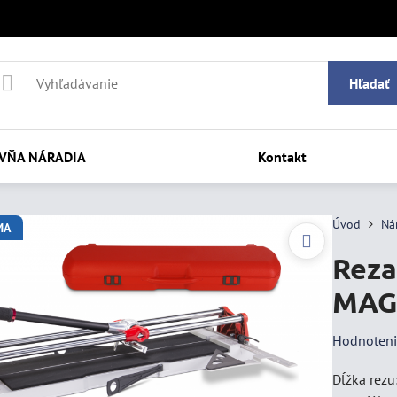
Hľadať
VŇA NÁRADIA
Kontakt
Úvod
Ná
MA
Reza
MAGN
Hodnoten
Dĺžka rezu