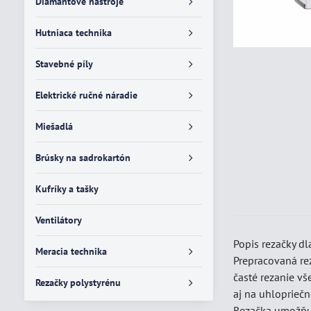
Diamantové nástroje
Hutniaca technika
Stavebné píly
Elektrické ručné náradie
Miešadlá
Brúsky na sadrokartón
Kufríky a tašky
Ventilátory
Popis rezačky d
Meracia technika
Prepracovaná re
časté rezanie v
Rezačky polystyrénu
aj na uhlopriečn
Rezačka umožňuj