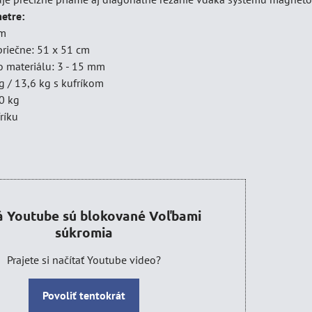
etre:
cm
priečne: 51 x 51 cm
 materiálu: 3 - 15 mm
g / 13,6 kg s kufríkom
00 kg
ríku
á Youtube sú blokované Voľbami
súkromia
Prajete si načítať Youtube video?
Povoliť tentokrát