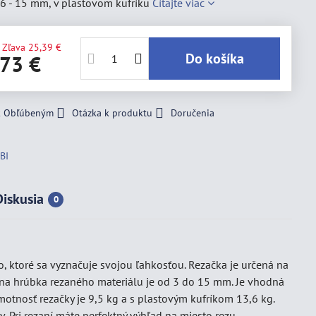
 6 - 15 mm, v plastovom kufríku
Čítajte viac
Zľava
25,39 €
Do košíka
,73 €
 k Obľúbeným
Otázka k produktu
Doručenia
BI
Diskusia
0
 ktoré sa vyznačuje svojou ľahkosťou. Rezačka je určená na
lna hrúbka rezaného materiálu je od 3 do 15 mm. Je vhodná
motnosť rezačky je 9,5 kg a s plastovým kufríkom 13,6 kg.
Pri rezaní máte perfektný výhľad na miesto rezu.