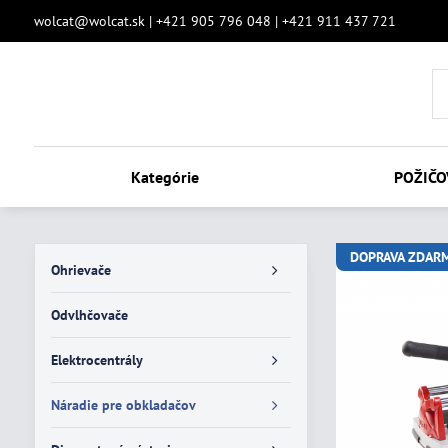
wolcat@wolcat.sk | +421 905 796 048 | +421 911 437 721
Kategórie
POŽIČO
DOPRAVA ZDAR
Ohrievače
Odvlhčovače
Elektrocentrály
Náradie pre obkladačov