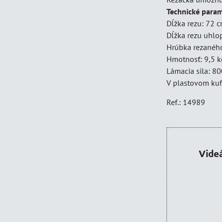
Technické param
Dĺžka rezu: 72 
Dĺžka rezu uhlo
Hrúbka rezaného
Hmotnosť: 9,5 k
Lámacia sila: 8
V plastovom kuf
Ref.: 14989
Vide