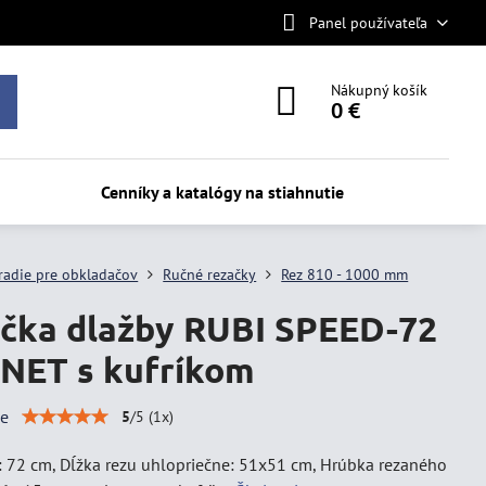
Panel používateľa
Nákupný košík
0 €
Cenníky a katalógy na stiahnutie
radie pre obkladačov
Ručné rezačky
Rez 810 - 1000 mm
čka dlažby RUBI SPEED-72
ET s kufríkom
ie
5
/
5
(
1
x)
: 72 cm, Dĺžka rezu uhlopriečne: 51x51 cm, Hrúbka rezaného