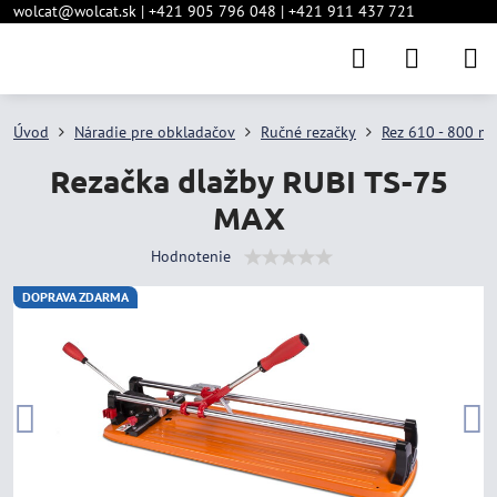
wolcat@wolcat.sk | +421 905 796 048 | +421 911 437 721
Úvod
Náradie pre obkladačov
Ručné rezačky
Rez 610 - 800 m
Rezačka dlažby RUBI TS-75
MAX
Hodnotenie
DOPRAVA ZDARMA