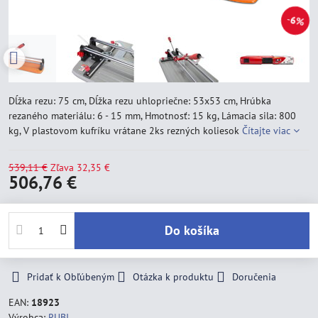
6%
Dĺžka rezu: 75 cm, Dĺžka rezu uhlopriečne: 53x53 cm, Hrúbka
rezaného materiálu: 6 - 15 mm, Hmotnosť: 15 kg, Lámacia sila: 800
kg, V plastovom kufríku vrátane 2ks rezných koliesok
Čítajte viac
539,11 €
Zľava
32,35 €
506,76 €
Do košíka
Pridať k Obľúbeným
Otázka k produktu
Doručenia
EAN:
18923
Výrobca:
RUBI