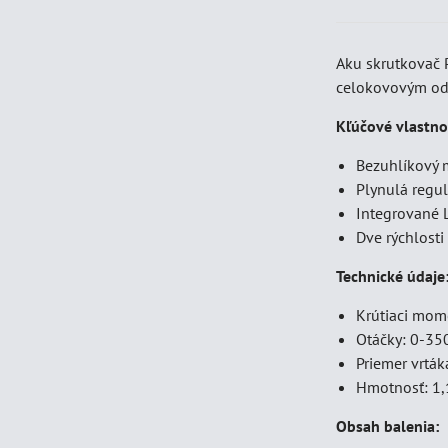
Aku skrutkovač P
celokovovým odn
Kľúčové vlastno
Bezuhlíkový 
Plynulá regul
Integrované L
Dve rýchlosti
Technické údaje
Krútiaci mom
Otáčky: 0-35
Priemer vrtá
Hmotnosť: 1,
Obsah balenia: