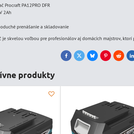
ač Procraft PA12PRO DFR
2V 2Ah
noduché prenášanie a skladovanie
 je skvelou voľbou pre profesionálov aj domácich majstrov, ktorí 
Facebook
Twitter
Bluesky
Pinterest
Reddit
L
tívne produkty