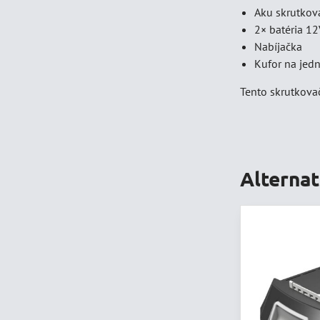
Aku skrutkov
2× batéria 1
Nabíjačka
Kufor na jed
Tento skrutkovač
Alterna