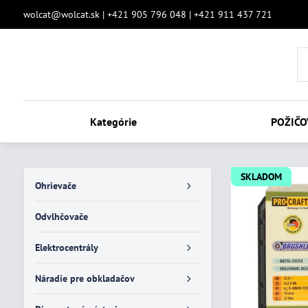
wolcat@wolcat.sk | +421 905 796 048 | +421 911 437 721
Kategórie
POŽIČO
SKLADOM
Ohrievače
Odvlhčovače
Elektrocentrály
Náradie pre obkladačov