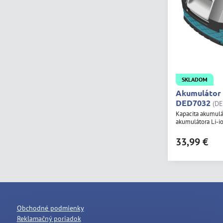
SKLADOM
Akumulátor
DED7032
(D
Kapacita akumulát
akumulátora Li-i
33,99 €
Obchodné podmienky
Reklamačný poriadok