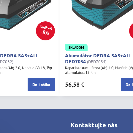
36,95 €
8%
SKLADOM
 DEDRA SAS+ALL
Akumulátor DEDRA SAS+ALL
DED7034
ED7032)
(DED7034)
ora (Ah) 2.0, Napätie (V) 18, Typ
Kapacita akumulátora (Ah) 4.0, Napätie (V)
on
akumulátora Li-ion
56,58 €
Do košíka
Do 
Kontaktujte nás