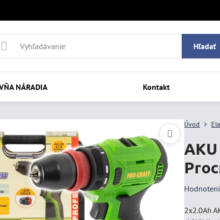
Hľadať
VŇA NÁRADIA
Kontakt
Úvod
El
AKU 
Proc
Hodnoten
2x2.0Ah AK