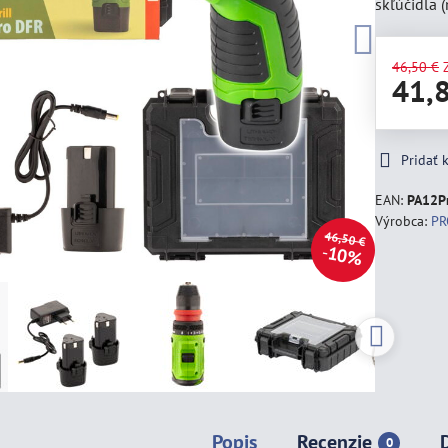
skľúčidla
46,50 €
41,
Pridať
EAN:
PA12Pr
Výrobca:
PR
46,50 €
10%
Popis
Recenzie
0