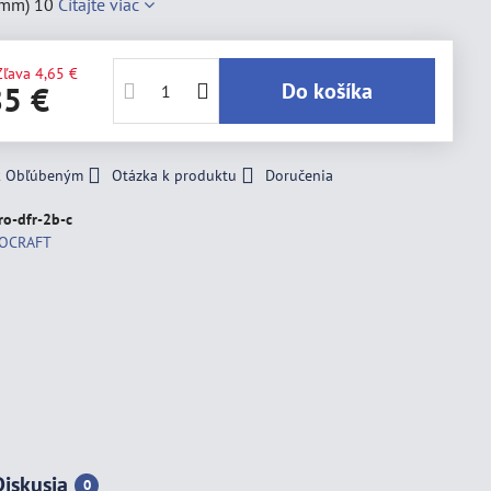
 (mm) 10
Čítajte viac
Zľava
4,65 €
Do košíka
85 €
 k Obľúbeným
Otázka k produktu
Doručenia
o-dfr-2b-c
OCRAFT
Diskusia
0