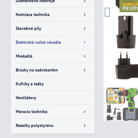
Diamantové nástroje
Hutniaca technika
Stavebné píly
Elektrické ručné náradie
Miešadlá
Brúsky na sadrokartón
Kufríky a tašky
Ventilátory
Meracia technika
Rezačky polystyrénu