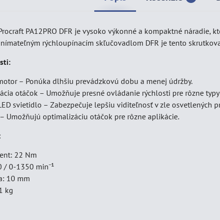
rocraft PA12PRO DFR je vysoko výkonné a kompaktné náradie, ktoré
ímateľným rýchloupínacím skľučovadlom DFR je tento skrutkova
sti:
motor – Ponúka dlhšiu prevádzkovú dobu a menej údržby.
ácia otáčok – Umožňuje presné ovládanie rýchlosti pre rôzne typy 
ED svietidlo – Zabezpečuje lepšiu viditeľnosť v zle osvetlených pr
 – Umožňujú optimalizáciu otáčok pre rôzne aplikácie.
:
ent: 22 Nm
0 / 0-1350 min⁻¹
ka: 10 mm
1 kg