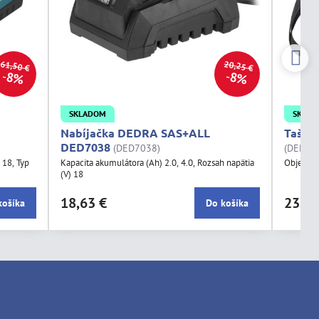
61,50 €
20,25 €
8%
8%
SKLADOM
SKLA
Nabíjačka DEDRA SAS+ALL
Taška
DED7038
(DED7038)
(DED70
 18, Typ
Kapacita akumulátora (Ah) 2.0, 4.0, Rozsah napätia
Objem: 
(V) 18
18,63 €
23,44
košíka
Do košíka