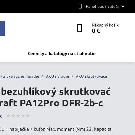
Panel používateľa
Nákupný košík
0 €
Cenníky a katalógy na stiahnutie
ektrické ručné náradie
AKU náradie
AKU skrutkovače
bezuhlíkový skrutkovač
raft PA12Pro DFR-2b-c
ie
U + nabíjačka + kufor, Max. moment (Nm) 22, Kapacita