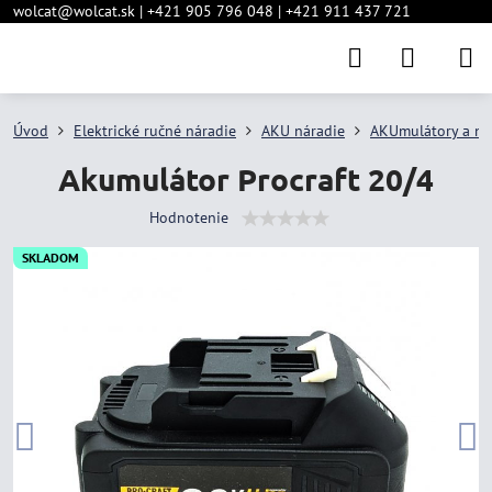
wolcat@wolcat.sk | +421 905 796 048 | +421 911 437 721
Úvod
Elektrické ručné náradie
AKU náradie
AKUmulátory a na
Akumulátor Procraft 20/4
Hodnotenie
SKLADOM