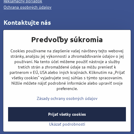
Reklamačný poriadok
Ochrana osobných údajov
Kontaktujte nás
WOLCAT, s.r.o.
Predvoľby súkromia
Pod dráhami 1378/25
Cookies používame na zlepšenie vašej návštevy tejto webovej
96001 Zvolen
stránky, analýzu jej výkonnosti a zhromažďovanie údajov o jej
Matúš Lipiansky: +421 905 796 048
používaní. Na tento účel môžeme použiť nástroje a služby
tretích strán a zhromaždené údaje sa môžu preniesť k
Filip Lipiansky: +421 911 437 721
partnerom v EÚ, USA alebo iných krajinách. Kliknutím na „Prijať
všetky cookies“ vyjadrujete svoj súhlas s týmto spracovaním.
wolcat@wolcat.sk
Nižšie môžete nájsť podrobné informácie alebo upraviť svoje
Pondelok - Piatok : 7:00 - 15:00
preferencie.
Sobota - Nedeľa : Zatvorené
Zásady ochrany osobných údajov
Prijať všetky cookies
©
2026
Copyright
Predvoľby súkromia
Zásady ochrany osobných údajov
Ukázať podrobnosti
Vytvorené pomocou:
BiznisWeb.sk