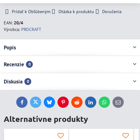
Pridať k Obľúbeným
Otázka k produktu
Doručenia
EAN:
20/4
Výrobca:
PROCRAFT
Popis
Recenzie
0
Diskusia
0
Facebook
Twitter
Bluesky
Pinterest
Reddit
LinkedIn
WhatsApp
E-
mail
Alternatívne produkty