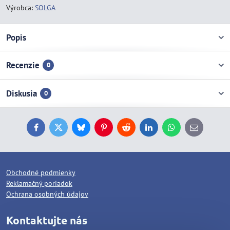
Výrobca:
SOLGA
Popis
Recenzie
0
Diskusia
0
Facebook
Twitter
Bluesky
Pinterest
Reddit
LinkedIn
WhatsApp
E-
mail
Obchodné podmienky
Reklamačný poriadok
Ochrana osobných údajov
Kontaktujte nás