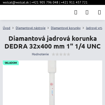
wolcat@wolcat.sk | +421 905 796 048 | +421 911 437 721
Úvod
Diamantové nástroje
Diamantové korunky
Jadrové vrtá
Diamantová jadrová korunka
DEDRA 32x400 mm 1" 1/4 UNC
Hodnotenie
SKLADOM