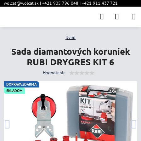
wolcat@wolcat.sk | +421 905 796 048 | +421 911 437 721
Úvod
Sada diamantových koruniek
RUBI DRYGRES KIT 6
Hodnotenie
DOPRAVA ZDARMA
SKLADOM