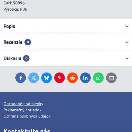
EAN:
50996
Výrobca:
RUBI
Popis
Recenzie
0
Diskusia
0
Facebook
Twitter
Bluesky
Pinterest
Reddit
LinkedIn
WhatsApp
E-
mail
Obchodné podmienky
Reklamačný poriadok
Ochrana osobných údajov
Kontaktujte nás