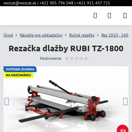
wolcat@wolcat.sk | +421 905 796 048 | +421 911 437 721
Úvod
Náradie pre obkladačov
Ručné rezačky
Rez 1010 - 160
Rezačka dlažby RUBI TZ-1800
Hodnotenie
DOPRAVA ZDARMA
NA OBJEDNÁVKU
6%