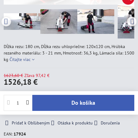
Dĺžka rezu: 180 cm, Dĺžka rezu uhlopriečne: 120x120 cm, Hrúbka
rezaného materiálu: 3 - 21 mm, Hmotnosť: 36,3 kg, Lámacia sila: 1500
kg
Čítajte viac
1623,60 €
Zľava
97,42 €
1526,18 €
Do košíka
Pridať k Obľúbeným
Otázka k produktu
Doručenia
EAN:
17924