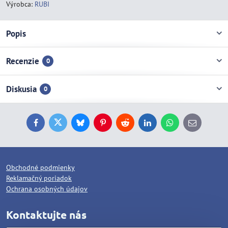
Výrobca:
RUBI
Popis
Recenzie
0
Diskusia
0
Facebook
Twitter
Bluesky
Pinterest
Reddit
LinkedIn
WhatsApp
E-
mail
Obchodné podmienky
Reklamačný poriadok
Ochrana osobných údajov
Kontaktujte nás