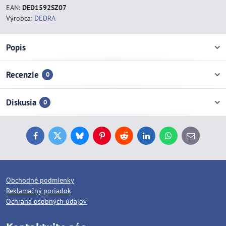
EAN:
DED1592SZ07
Výrobca:
DEDRA
Popis
Recenzie
0
Diskusia
0
Facebook
Twitter
Bluesky
Pinterest
Reddit
LinkedIn
WhatsApp
E-
mail
Obchodné podmienky
Reklamačný poriadok
Ochrana osobných údajov