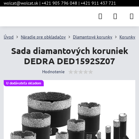
wolcat@wolcat.sk | +421 905 796 048 | +421 911 437 721
Úvod
Náradie pre obkladačov
Diamantové korunky
Korunky d
Sada diamantových koruniek
DEDRA DED1592SZ07
Hodnotenie
U dodávateľa skladom