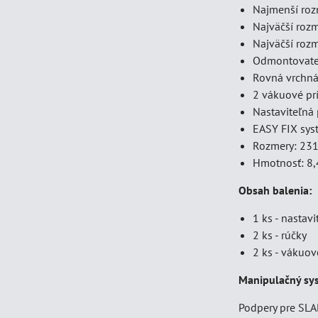
Najmenší roz
Najväčší roz
Najväčší roz
Odmontovateľ
Rovná vrchná 
2 vákuové pr
Nastaviteľná 
EASY FIX syst
Rozmery: 23
Hmotnosť: 8,
Obsah balenia:
1 ks - nasta
2 ks - rúčky
2 ks - vákuov
Manipulačný sys
Podpery pre SLA