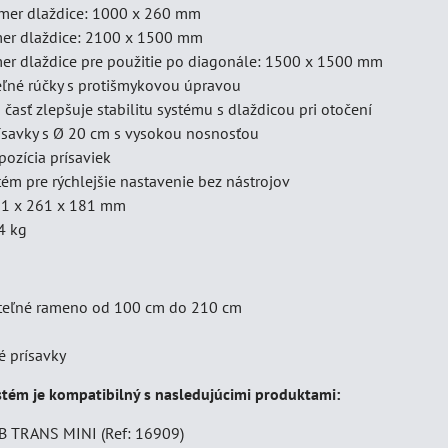
mer dlaždice: 1000 x 260 mm
mer dlaždice: 2100 x 1500 mm
mer dlaždice pre použitie po diagonále: 1500 x 1500 mm
né rúčky s protišmykovou úpravou
časť zlepšuje stabilitu systému s dlaždicou pri otočení
ísavky s Ø 20 cm s vysokou nosnosťou
pozícia prísaviek
ém pre rýchlejšie nastavenie bez nástrojov
11 x 261 x 181 mm
4 kg
viteľné rameno od 100 cm do 210 cm
é prísavky
tém je kompatibilný s nasledujúcimi produktami:
B TRANS MINI (Ref: 16909)