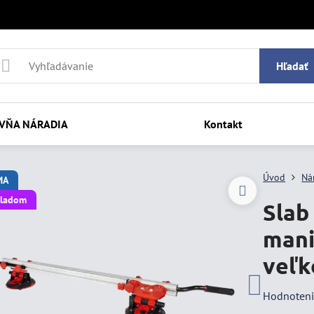
Hľadať
VŇA NÁRADIA
Kontakt
Úvod
Ná
MA
kladom
Slab
mani
veľk
Hodnoten