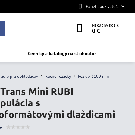
Panel používateľa
Nákupný košík
0 €
Cenníky a katalógy na stiahnutie
radie pre obkladačov
Ručné rezačky
Rez do 3100 mm
 Trans Mini RUBI
pulácia s
oformátovými dlaždicami
ie