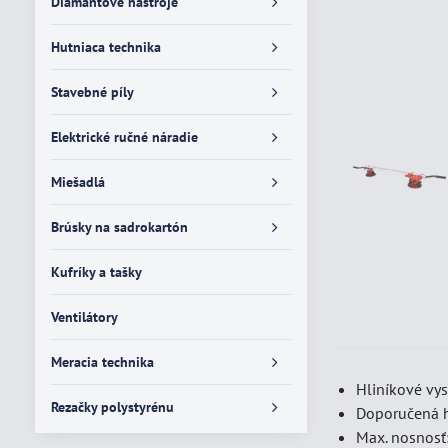
Diamantové nástroje
Hutniaca technika
Stavebné píly
Elektrické ručné náradie
Miešadlá
Brúsky na sadrokartón
Kufríky a tašky
Ventilátory
Meracia technika
Hliníkové vy
Rezačky polystyrénu
Doporučená h
Max. nosnosť