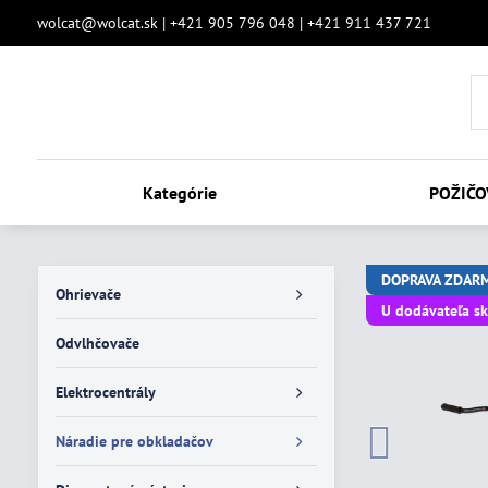
wolcat@wolcat.sk | +421 905 796 048 | +421 911 437 721
Kategórie
POŽIČO
DOPRAVA ZDAR
Ohrievače
U dodávateľa s
Odvlhčovače
Elektrocentrály
Náradie pre obkladačov