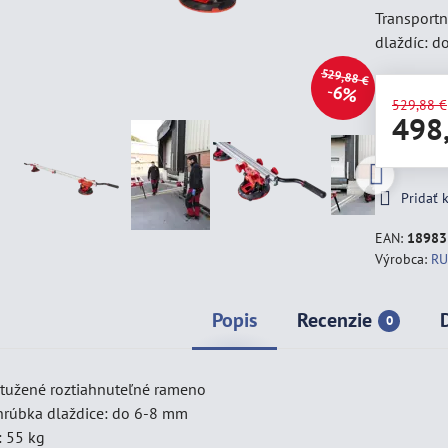
Transportn
dlaždíc: d
529,88 €
6%
529,88 €
498
Pridať
EAN:
18983
Výrobca:
RU
Popis
Recenzie
0
stužené roztiahnuteľné rameno
rúbka dlaždice: do 6-8 mm
: 55 kg