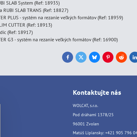
UBI SLAB System (Ref: 18935)
a RUBI SLAB TRANS (Ref: 18827)
R PLUS - systém na rezanie veľkých formátov (Ref: 18959)
SLIM CUTTER (Ref: 18913)
díc (Ref: 18917)
R G3 - systém na rezanie veľkých formátov (Ref: 16900)
Facebook
Twitter
Bluesky
Pinterest
Reddit
L
Kontaktujte nás
WOLCAT, s.r.o.
Pod dráhami 1378/25
96001 Zvolen
Matúš Lipiansky: +421 905 796 0