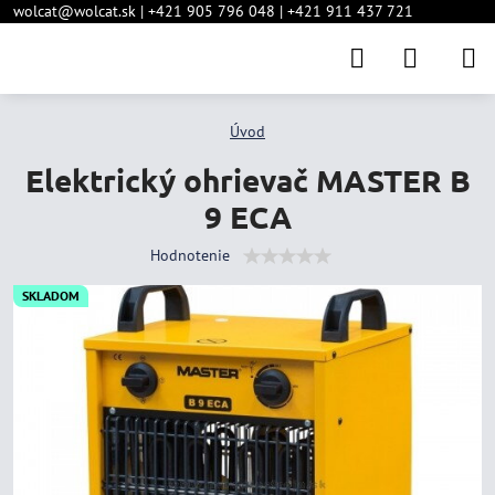
wolcat@wolcat.sk | +421 905 796 048 | +421 911 437 721
Úvod
Elektrický ohrievač MASTER B
9 ECA
Hodnotenie
SKLADOM