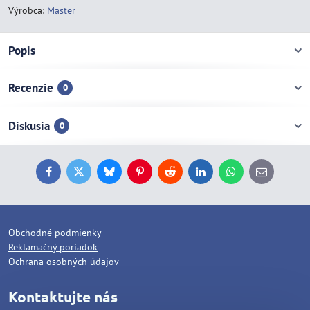
Výrobca:
Master
Popis
Recenzie
0
Diskusia
0
Facebook
Twitter
Bluesky
Pinterest
Reddit
LinkedIn
WhatsApp
E-
mail
Obchodné podmienky
Reklamačný poriadok
Ochrana osobných údajov
Kontaktujte nás