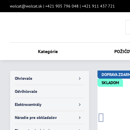
wolcat@wolcat.sk | +421 905 796 048 | +421 911 437 721
Kategórie
POŽIČO
DOPRAVA ZDAR
Ohrievače
SKLADOM
Odvlhčovače
Elektrocentrály
Náradie pre obkladačov