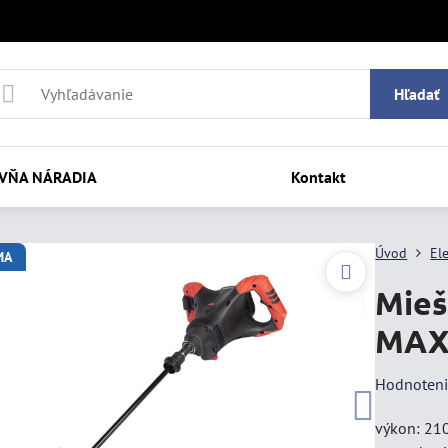
Hľadať
VŇA NÁRADIA
Kontakt
Úvod
El
MA
Mieš
MA
Hodnoten
výkon: 210