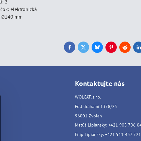
í: 2
čok: elektronická
ly Ø140 mm
Facebook
Twitter
Bluesky
Pinterest
Reddit
L
Kontaktujte nás
WOLCAT, s.r.o.
Pod dráhami 1378/25
96001 Zvolen
Matúš Lipiansky: +421 905 796 0
Filip Lipiansky: +421 911 437 721