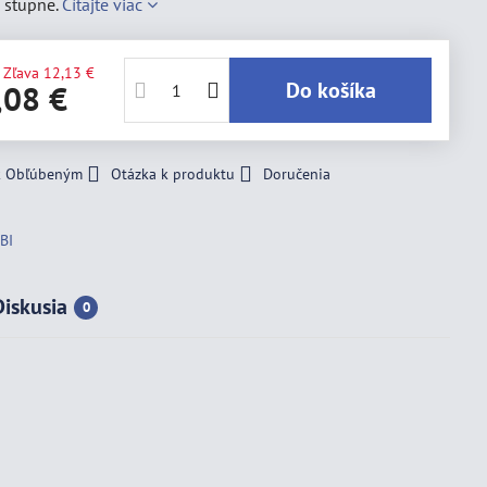
 stupne.
Čítajte viac
Zľava
12,13 €
Do košíka
,08 €
 k Obľúbeným
Otázka k produktu
Doručenia
BI
Diskusia
0