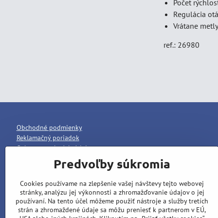
Počet rýchlost
Regulácia otá
Vrátane met
ref.: 26980
Obchodné podmienky
Reklamačný poriadok
Ochrana osobných údajov
Predvoľby súkromia
Cookies používame na zlepšenie vašej návštevy tejto webovej
stránky, analýzu jej výkonnosti a zhromažďovanie údajov o jej
používaní. Na tento účel môžeme použiť nástroje a služby tretích
strán a zhromaždené údaje sa môžu preniesť k partnerom v EÚ,