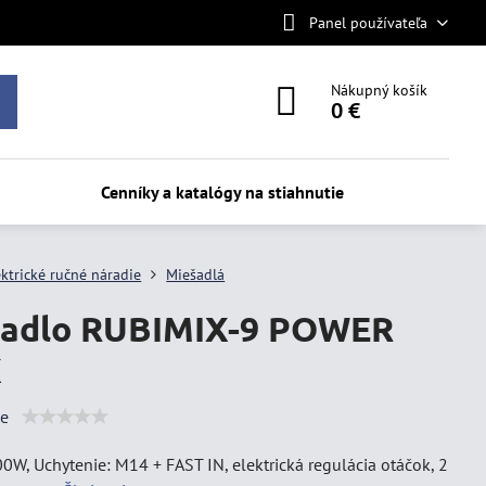
Panel používateľa
Nákupný košík
0 €
Cenníky a katalógy na stiahnutie
ektrické ručné náradie
Miešadlá
adlo RUBIMIX-9 POWER
X
ie
0W, Uchytenie: M14 + FAST IN, elektrická regulácia otáčok, 2