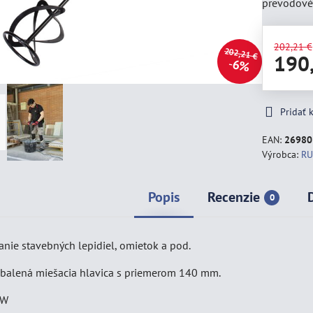
prevodové
202,21 €
202,21 €
190
6%
Pridať
EAN:
26980
Výrobca:
RU
Popis
Recenzie
0
nie stavebných lepidiel, omietok a pod.
pribalená miešacia hlavica s priemerom 140 mm.
 W