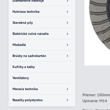
Diamantové nástroje
Hutniaca technika
Stavebné píly
Elektrické ručné náradie
Miešadlá
Brúsky na sadrokartón
Kufríky a tašky
Ventilátory
Meracia technika
Priemer: 100m
Rezačky polystyrénu
Upínanie: M14