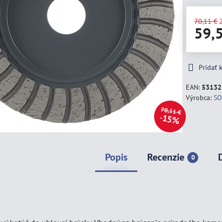
70,11 €
59,
Pridať
EAN:
53132
Výrobca:
SO
70,11 €
15%
Popis
Recenzie
0
m