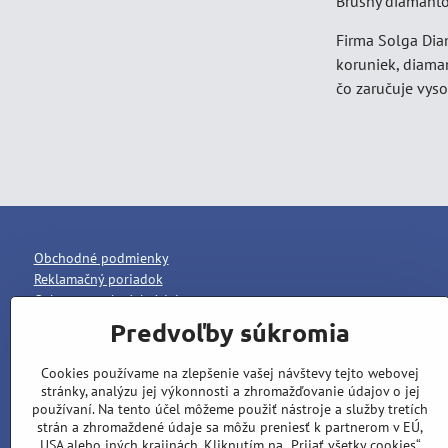
Brúsny diamantov
Firma Solga Dia
koruniek, diaman
čo zaručuje vys
Obchodné podmienky
Reklamačný poriadok
Ochrana osobných údajov
Predvoľby súkromia
Cookies používame na zlepšenie vašej návštevy tejto webovej
stránky, analýzu jej výkonnosti a zhromažďovanie údajov o jej
používaní. Na tento účel môžeme použiť nástroje a služby tretích
strán a zhromaždené údaje sa môžu preniesť k partnerom v EÚ,
USA alebo iných krajinách. Kliknutím na „Prijať všetky cookies“