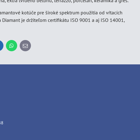
 extra tvrdého betónu, terrazzo, porcelán, keramika a gres.
amantové kotúče pre široké spektrum použitia od vŕtacích
 Diamant je držiteľom certifikátu ISO 9001 a aj ISO 14001,
inkedIn
WhatsApp
E-
mail
48