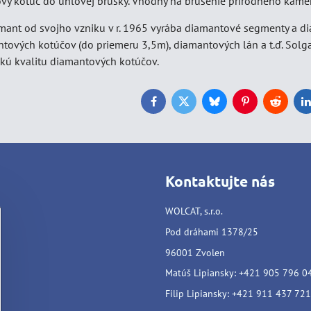
ý kotúč do uhlovej brúsky. Vhodný na brúsenie prírodného kameňa,
mant od svojho vzniku v r. 1965 vyrába diamantové segmenty a di
tových kotúčov (do priemeru 3,5m), diamantových lán a t.ď. Solga
okú kvalitu diamantových kotúčov.
Facebook
Twitter
Bluesky
Pinterest
Reddit
L
Kontaktujte nás
WOLCAT, s.r.o.
Pod dráhami 1378/25
96001 Zvolen
Matúš Lipiansky: +421 905 796 0
Filip Lipiansky: +421 911 437 721