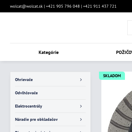
wolcat@wolcat.sk | +421 905 796 048 | +421 911 437 721
Kategórie
POŽIČO
SKLADOM
Ohrievače
Odvlhčovače
Elektrocentrály
Náradie pre obkladačov