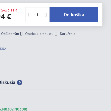
Zľava
2,33 €
Do košíka
94 €
 k Obľúbeným
Otázka k produktu
Doručenia
8
EDRA
Diskusia
0
05,N0307,N0308)