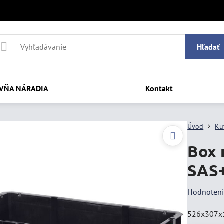
Hľadať
VŇA NÁRADIA
Kontakt
Úvod
Ku
Box 
SAS
Hodnoten
526x307