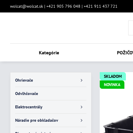
wolcat@wolcat.sk | +421 905 796 048 | +421 911 437 721
Kategórie
POŽIČO
SKLADOM
Ohrievače
NOVINKA
Odvlhčovače
Elektrocentrály
Náradie pre obkladačov