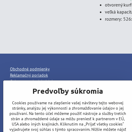
otvorený kurf
veľká kapacit
rozmery: 52
Obchodné podmienky
Reklamačný poriadok
Ochrana osobných údajov
Predvoľby súkromia
Cookies používame na zlepšenie vašej návštevy tejto webovej
stránky, analýzu jej výkonnosti a zhromažďovanie údajov o jej
používaní. Na tento účel môžeme použiť nástroje a služby tretích
strán a zhromaždené údaje sa môžu preniesť k partnerom v EÚ,
USA alebo iných krajinách. Kliknutím na „Prijať všetky cookies“
vyjadrujete svoj súhlas s týmto spracovaním. Nižšie môžete nájsť