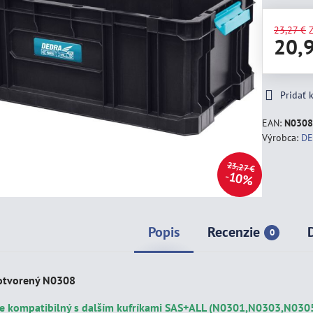
23,27 €
20,
Pridať
EAN:
N030
Výrobca:
D
23,27 €
10%
Popis
Recenzie
0
 otvorený N0308
 je kompatibilný s dalším kufríkami SAS+ALL (N0301,N0303,N03