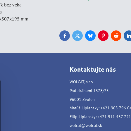
ík bez veka
a
6x307x195 mm
Facebook
Twitter
Bluesky
Pinterest
Reddit
L
Kontaktujte nás
WOLCAT, s.r.o.
Pod dráhami 1378/25
96001 Zvolen
Matúš Lipiansky: +421 905 796 0
Filip Lipiansky: +421 911 437 721
wolcat@wolcat.sk