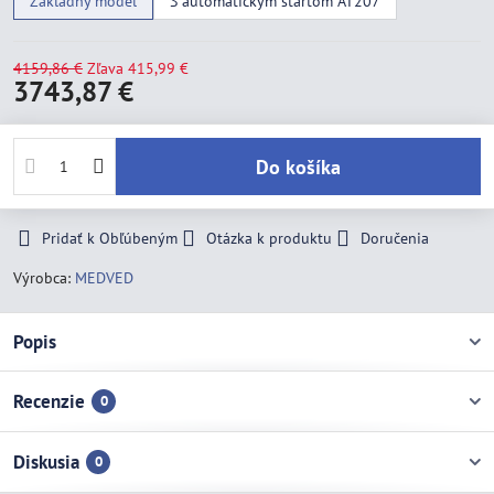
Základný model
S automatickým štartom AT207
4159,86 €
Zľava
415,99 €
3743,87 €
Do košíka
Pridať k Obľúbeným
Otázka k produktu
Doručenia
Výrobca:
MEDVED
Popis
Recenzie
0
Diskusia
0