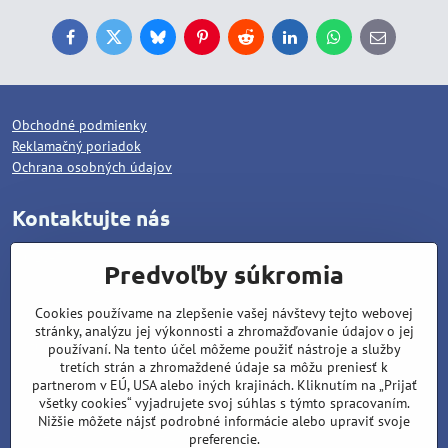
Facebook
Twitter
Bluesky
Pinterest
Reddit
LinkedIn
WhatsApp
E-
mail
Obchodné podmienky
Reklamačný poriadok
Ochrana osobných údajov
Kontaktujte nás
WOLCAT, s.r.o.
Predvoľby súkromia
Pod dráhami 1378/25
Cookies používame na zlepšenie vašej návštevy tejto webovej
96001 Zvolen
stránky, analýzu jej výkonnosti a zhromažďovanie údajov o jej
Matúš Lipiansky: +421 905 796 048
používaní. Na tento účel môžeme použiť nástroje a služby
tretích strán a zhromaždené údaje sa môžu preniesť k
Filip Lipiansky: +421 911 437 721
partnerom v EÚ, USA alebo iných krajinách. Kliknutím na „Prijať
všetky cookies“ vyjadrujete svoj súhlas s týmto spracovaním.
wolcat@wolcat.sk
Nižšie môžete nájsť podrobné informácie alebo upraviť svoje
Pondelok - Piatok : 7:00 - 15:00
preferencie.