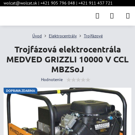
wolcat@wolcat.sk | +421 905 796 048 | +421 911 437 721
Úvod
Elektrocentrály
Trojfázové
Trojfázová elektrocentrála
MEDVED GRIZZLI 10000 V CCL
MBZSoJ
Hodnotenie
DOPRAVA ZDARMA