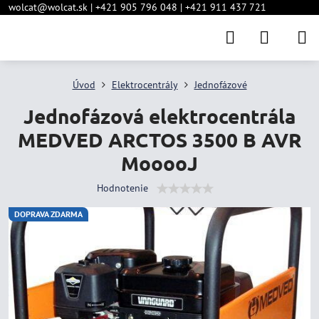
wolcat@wolcat.sk | +421 905 796 048 | +421 911 437 721
Úvod
Elektrocentrály
Jednofázové
Jednofázová elektrocentrála
MEDVED ARCTOS 3500 B AVR
MooooJ
Hodnotenie
DOPRAVA ZDARMA