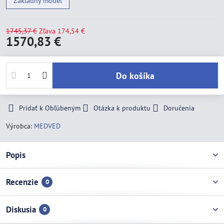
Základný model
1745,37 €
Zľava
174,54 €
1570,83 €
Do košíka
Pridať k Obľúbeným
Otázka k produktu
Doručenia
Výrobca:
MEDVED
Popis
Recenzie
0
Diskusia
0