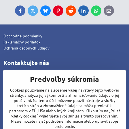
Facebook
Twitter
Bluesky
Pinterest
Reddit
LinkedIn
WhatsApp
E-
mail
Obchodné podmienky
Reklamačný poriadok
Ochrana osobných údajov
Kontaktujte nás
WOLCAT, s.r.o.
Predvoľby súkromia
Pod dráhami 1378/25
Cookies používame na zlepšenie vašej návštevy tejto webovej
96001 Zvolen
stránky, analýzu jej výkonnosti a zhromažďovanie údajov o jej
Matúš Lipiansky: +421 905 796 048
používaní. Na tento účel môžeme použiť nástroje a služby
tretích strán a zhromaždené údaje sa môžu preniesť k
Filip Lipiansky: +421 911 437 721
partnerom v EÚ, USA alebo iných krajinách. Kliknutím na „Prijať
všetky cookies“ vyjadrujete svoj súhlas s týmto spracovaním.
wolcat@wolcat.sk
Nižšie môžete nájsť podrobné informácie alebo upraviť svoje
Pondelok - Piatok : 7:00 - 15:00
preferencie.