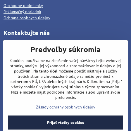
Obchodné podmienky
Reklamačný poriadok
Ochrana osobných údajov
Kontaktujte nás
WOLCAT, s.r.o.
Predvoľby súkromia
Pod dráhami 1378/25
Cookies používame na zlepšenie vašej návštevy tejto webovej
96001 Zvolen
stránky, analýzu jej výkonnosti a zhromažďovanie údajov o jej
Matúš Lipiansky: +421 905 796 048
používaní. Na tento účel môžeme použiť nástroje a služby
tretích strán a zhromaždené údaje sa môžu preniesť k
Filip Lipiansky: +421 911 437 721
partnerom v EÚ, USA alebo iných krajinách. Kliknutím na „Prijať
všetky cookies“ vyjadrujete svoj súhlas s týmto spracovaním.
wolcat@wolcat.sk
Nižšie môžete nájsť podrobné informácie alebo upraviť svoje
Pondelok - Piatok : 7:00 - 15:00
preferencie.
Sobota - Nedeľa : Zatvorené
Zásady ochrany osobných údajov
Prijať všetky cookies
©
2026
Copyright
Predvoľby súkromia
Zásady ochrany osobných údajov