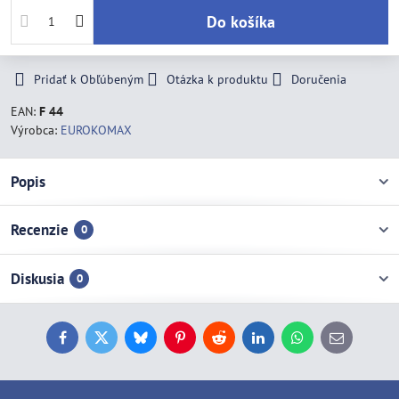
Do košíka
Pridať k Obľúbeným
Otázka k produktu
Doručenia
EAN:
F 44
Výrobca:
EUROKOMAX
Popis
Recenzie
0
Diskusia
0
Facebook
Twitter
Bluesky
Pinterest
Reddit
LinkedIn
WhatsApp
E-
mail