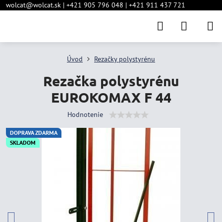
wolcat@wolcat.sk | +421 905 796 048 | +421 911 437 721
Úvod
Rezačky polystyrénu
Rezačka polystyrénu
EUROKOMAX F 44
Hodnotenie
DOPRAVA ZDARMA
SKLADOM