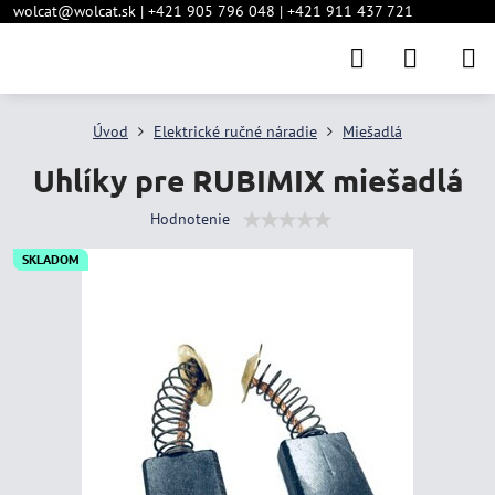
wolcat@wolcat.sk | +421 905 796 048 | +421 911 437 721
Úvod
Elektrické ručné náradie
Miešadlá
Uhlíky pre RUBIMIX miešadlá
Hodnotenie
SKLADOM