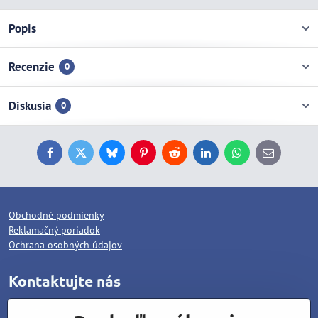
Popis
Recenzie
0
Diskusia
0
Facebook
Twitter
Bluesky
Pinterest
Reddit
LinkedIn
WhatsApp
E-
mail
Obchodné podmienky
Reklamačný poriadok
Ochrana osobných údajov
Kontaktujte nás
WOLCAT, s.r.o.