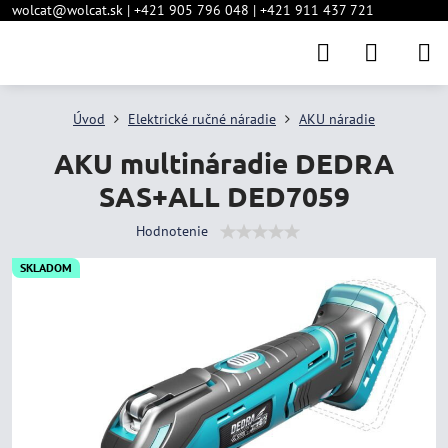
wolcat@wolcat.sk | +421 905 796 048 | +421 911 437 721
Úvod
Elektrické ručné náradie
AKU náradie
AKU multináradie DEDRA
SAS+ALL DED7059
Hodnotenie
SKLADOM