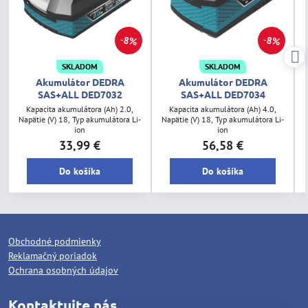
8%
8%
SKLADOM
SKLADOM
Akumulátor DEDRA
Akumulátor DEDRA
SAS+ALL DED7032
SAS+ALL DED7034
Kapacita akumulátora (Ah) 2.0,
Kapacita akumulátora (Ah) 4.0,
K
Napätie (V) 18, Typ akumulátora Li-
Napätie (V) 18, Typ akumulátora Li-
ion
ion
33,99 €
56,58 €
Do košíka
Do košíka
Obchodné podmienky
Reklamačný poriadok
Ochrana osobných údajov
Kontaktujte nás