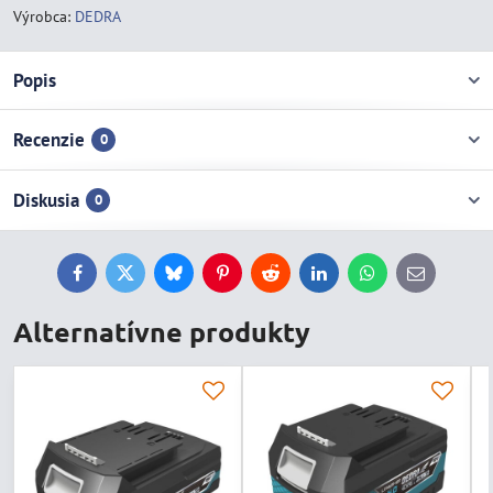
Výrobca:
DEDRA
Popis
Recenzie
0
Diskusia
0
Facebook
Twitter
Bluesky
Pinterest
Reddit
LinkedIn
WhatsApp
E-
mail
Alternatívne produkty