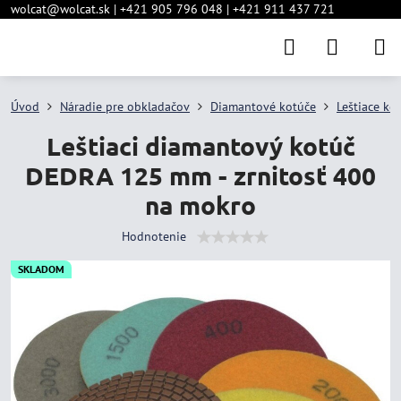
wolcat@wolcat.sk | +421 905 796 048 | +421 911 437 721
Úvod
Náradie pre obkladačov
Diamantové kotúče
Leštiace ko
Leštiaci diamantový kotúč
DEDRA 125 mm - zrnitosť 400
na mokro
Hodnotenie
SKLADOM