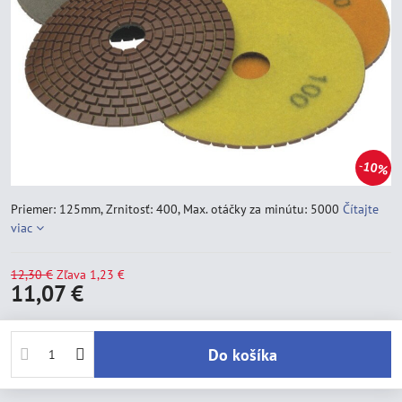
10%
Priemer: 125mm, Zrnitosť: 400, Max. otáčky za minútu: 5000
Čítajte
viac
12,30 €
Zľava
1,23 €
11,07 €
Do košíka