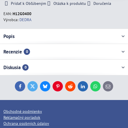
Pridať k Obľúbeným
Otázka k produktu
Doručenia
EAN:
H12G0400
Výrobca:
DEDRA
Popis
Recenzie
0
Diskusia
0
Facebook
Twitter
Bluesky
Pinterest
Reddit
LinkedIn
WhatsApp
E-
mail
Obchodné podmienky
Reklamačný poriadok
Ochrana osobných údajov