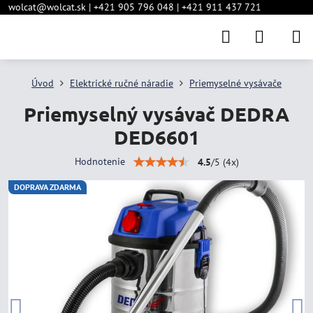
wolcat@wolcat.sk | +421 905 796 048 | +421 911 437 721
Úvod
Elektrické ručné náradie
Priemyselné vysávače
Priemyselný vysávač DEDRA
DED6601
Hodnotenie
4.5
/
5
(
4
x)
DOPRAVA ZDARMA