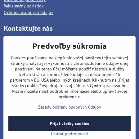
Reklamačný poriadok
Ochrana osobných údajov
Kontaktujte nás
WOLCAT, s.r.o.
Predvoľby súkromia
Pod dráhami 1378/25
Cookies používame na zlepšenie vašej návštevy tejto webovej
96001 Zvolen
stránky, analýzu jej výkonnosti a zhromažďovanie údajov o jej
Matúš Lipiansky: +421 905 796 048
používaní. Na tento účel môžeme použiť nástroje a služby
tretích strán a zhromaždené údaje sa môžu preniesť k
Filip Lipiansky: +421 911 437 721
partnerom v EÚ, USA alebo iných krajinách. Kliknutím na „Prijať
všetky cookies“ vyjadrujete svoj súhlas s týmto spracovaním.
wolcat@wolcat.sk
Nižšie môžete nájsť podrobné informácie alebo upraviť svoje
Pondelok - Piatok : 7:00 - 15:00
preferencie.
Sobota - Nedeľa : Zatvorené
Zásady ochrany osobných údajov
Prijať všetky cookies
©
2026
Copyright
Predvoľby súkromia
Zásady ochrany osobných údajov
Ukázať podrobnosti
Vytvorené pomocou:
BiznisWeb.sk