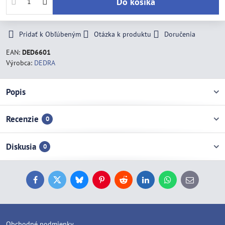
Do košíka
Pridať k Obľúbeným
Otázka k produktu
Doručenia
EAN:
DED6601
Výrobca:
DEDRA
Popis
Recenzie
0
Diskusia
0
Facebook
Twitter
Bluesky
Pinterest
Reddit
LinkedIn
WhatsApp
E-
mail
Obchodné podmienky