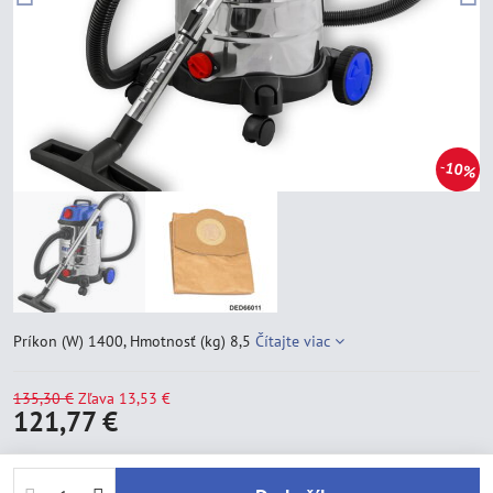
10%
Príkon (W) 1400, Hmotnosť (kg) 8,5
Čítajte viac
135,30 €
Zľava
13,53 €
121,77 €