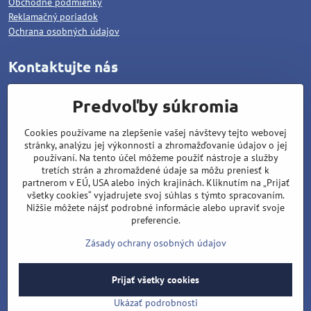
Obchodné podmienky
Reklamačný poriadok
Ochrana osobných údajov
Kontaktujte nás
WOLCAT, s.r.o.
Predvoľby súkromia
Pod dráhami 1378/25
Cookies používame na zlepšenie vašej návštevy tejto webovej
96001 Zvolen
stránky, analýzu jej výkonnosti a zhromažďovanie údajov o jej
Matúš Lipiansky: +421 905 796 048
používaní. Na tento účel môžeme použiť nástroje a služby
tretích strán a zhromaždené údaje sa môžu preniesť k
Filip Lipiansky: +421 911 437 721
partnerom v EÚ, USA alebo iných krajinách. Kliknutím na „Prijať
všetky cookies“ vyjadrujete svoj súhlas s týmto spracovaním.
wolcat@wolcat.sk
Nižšie môžete nájsť podrobné informácie alebo upraviť svoje
Pondelok - Piatok : 7:00 - 15:00
preferencie.
Sobota - Nedeľa : Zatvorené
Zásady ochrany osobných údajov
Prijať všetky cookies
©
2026
Copyright
Predvoľby súkromia
Zásady ochrany osobných údajov
Ukázať podrobnosti
Vytvorené pomocou:
BiznisWeb.sk