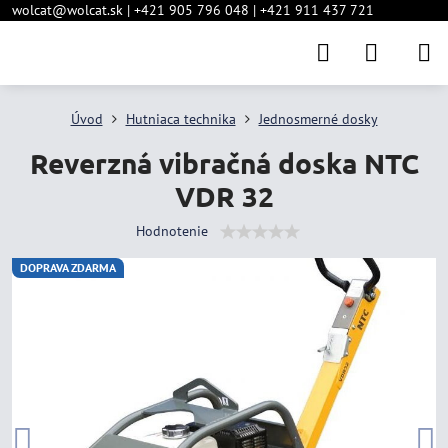
wolcat@wolcat.sk | +421 905 796 048 | +421 911 437 721
Úvod
Hutniaca technika
Jednosmerné dosky
Reverzná vibračná doska NTC
VDR 32
Hodnotenie
DOPRAVA ZDARMA