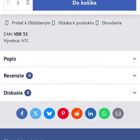
Do košíka
Pridať k Obľúbeným
Otázka k produktu
Doručenia
EAN:
VDR 32
Výrobca:
NTC
Popis
Recenzie
0
Diskusia
0
Facebook
Twitter
Bluesky
Pinterest
Reddit
LinkedIn
WhatsApp
E-
mail