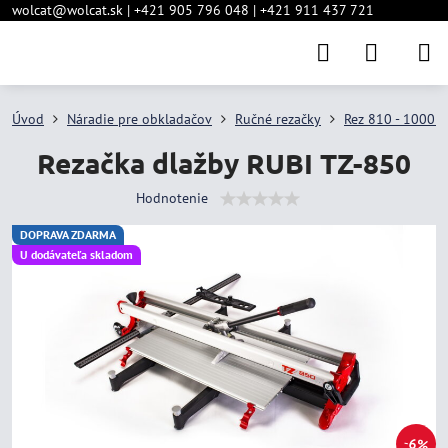
wolcat@wolcat.sk | +421 905 796 048 | +421 911 437 721
Úvod
Náradie pre obkladačov
Ručné rezačky
Rez 810 - 1000 
Rezačka dlažby RUBI TZ-850
Hodnotenie
DOPRAVA ZDARMA
U dodávateľa skladom
6%