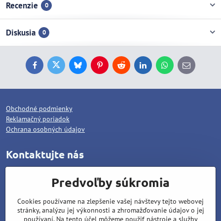
Recenzie
0
Diskusia
0
Facebook
Twitter
Bluesky
Pinterest
Reddit
LinkedIn
WhatsApp
E-
mail
Obchodné podmienky
Reklamačný poriadok
Ochrana osobných údajov
Kontaktujte nás
WOLCAT, s.r.o.
Predvoľby súkromia
Pod dráhami 1378/25
Cookies používame na zlepšenie vašej návštevy tejto webovej
96001 Zvolen
stránky, analýzu jej výkonnosti a zhromažďovanie údajov o jej
Matúš Lipiansky: +421 905 796 048
používaní. Na tento účel môžeme použiť nástroje a služby