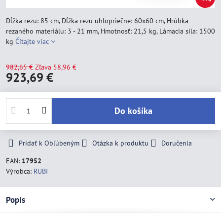
Dĺžka rezu: 85 cm, Dĺžka rezu uhlopriečne: 60x60 cm, Hrúbka
rezaného materiálu: 3 - 21 mm, Hmotnosť: 21,5 kg, Lámacia sila: 1500
kg
Čítajte viac
982,65 €
Zľava
58,96 €
923,69 €
Do košíka
Pridať k Obľúbeným
Otázka k produktu
Doručenia
EAN:
17952
Výrobca:
RUBI
Popis