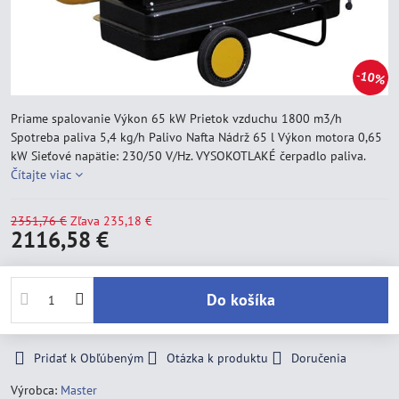
10%
Priame spalovanie Výkon 65 kW Prietok vzduchu 1800 m3/h
Spotreba paliva 5,4 kg/h Palivo Nafta Nádrž 65 l Výkon motora 0,65
kW Sieťové napätie: 230/50 V/Hz. VYSOKOTLAKÉ čerpadlo paliva.
Čítajte viac
2351,76 €
Zľava
235,18 €
2116,58 €
Do košíka
Pridať k Obľúbeným
Otázka k produktu
Doručenia
Výrobca:
Master