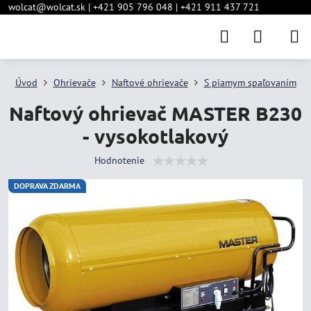
wolcat@wolcat.sk | +421 905 796 048 | +421 911 437 721
Úvod
Ohrievače
Naftové ohrievače
S piamym spaľovaním
Naftový ohrievač MASTER B230
- vysokotlakový
Hodnotenie
DOPRAVA ZDARMA