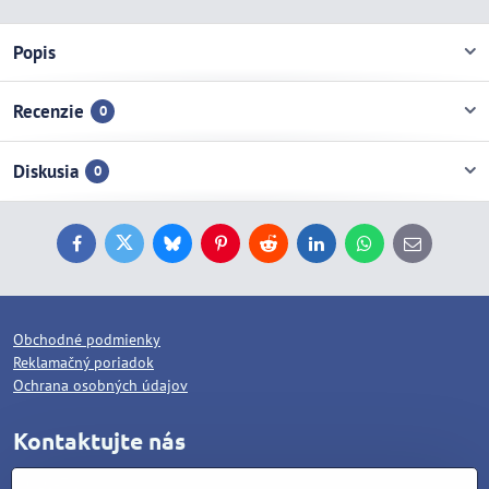
Popis
Recenzie
0
Diskusia
0
Facebook
Twitter
Bluesky
Pinterest
Reddit
LinkedIn
WhatsApp
E-
mail
Obchodné podmienky
Reklamačný poriadok
Ochrana osobných údajov
Kontaktujte nás
WOLCAT, s.r.o.