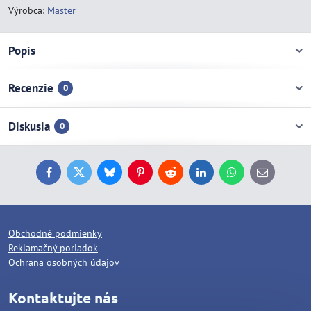
Výrobca:
Master
Popis
Recenzie
0
Diskusia
0
Facebook
Twitter
Bluesky
Pinterest
Reddit
LinkedIn
WhatsApp
E-
mail
Obchodné podmienky
Reklamačný poriadok
Ochrana osobných údajov
Kontaktujte nás