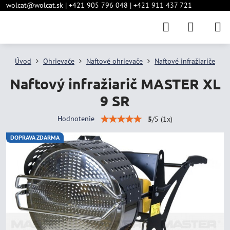
wolcat@wolcat.sk | +421 905 796 048 | +421 911 437 721
Úvod
Ohrievače
Naftové ohrievače
Naftové infražiariče
Naftový infražiarič MASTER XL
9 SR
Hodnotenie
5
/
5
(
1
x)
DOPRAVA ZDARMA