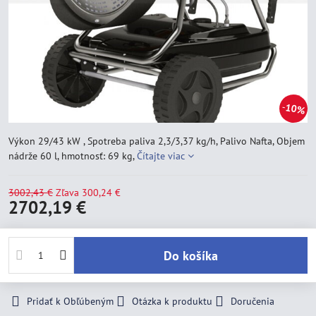
10%
Výkon 29/43 kW , Spotreba paliva 2,3/3,37 kg/h, Palivo Nafta, Objem
nádrže 60 l, hmotnosť: 69 kg,
Čítajte viac
3002,43 €
Zľava
300,24 €
2702,19 €
Do košíka
Pridať k Obľúbeným
Otázka k produktu
Doručenia