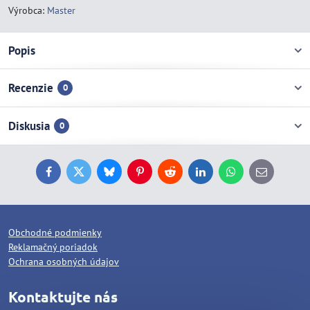
Výrobca:
Master
Popis
Recenzie
0
Diskusia
0
Facebook
Twitter
Bluesky
Pinterest
Reddit
LinkedIn
WhatsApp
E-
mail
Obchodné podmienky
Reklamačný poriadok
Ochrana osobných údajov
Kontaktujte nás