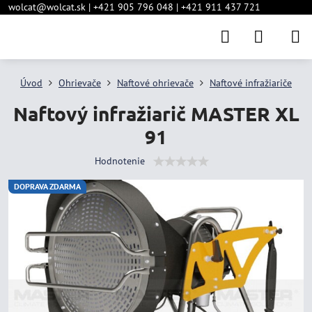
wolcat@wolcat.sk | +421 905 796 048 | +421 911 437 721
Úvod
Ohrievače
Naftové ohrievače
Naftové infražiariče
Naftový infražiarič MASTER XL
91
Hodnotenie
DOPRAVA ZDARMA