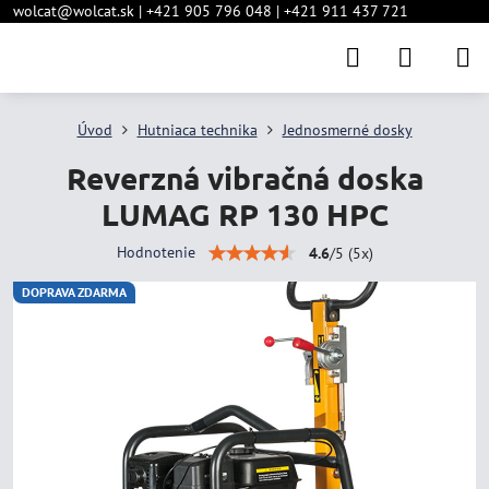
wolcat@wolcat.sk | +421 905 796 048 | +421 911 437 721
Úvod
Hutniaca technika
Jednosmerné dosky
Reverzná vibračná doska
LUMAG RP 130 HPC
Hodnotenie
4.6
/
5
(
5
x)
DOPRAVA ZDARMA