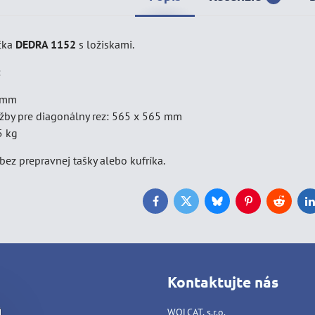
čka
DEDRA 1152
s ložiskami.
:
0 mm
ažby pre diagonálny rez: 565 x 565 mm
5 kg
 bez prepravnej tašky alebo kufríka.
Facebook
Twitter
Bluesky
Pinterest
Reddit
L
Kontaktujte nás
WOLCAT, s.r.o.