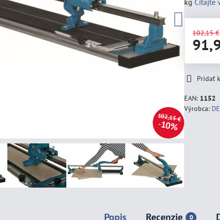
kg
Čítajte 
102,15 €
91,
Pridať
EAN:
1152
Výrobca:
D
102,15 €
10%
Popis
Recenzie
0