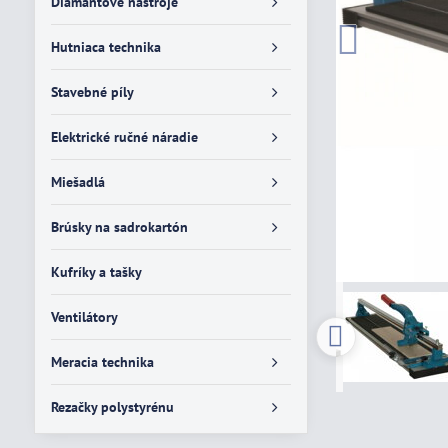
Diamantové nástroje
Hutniaca technika
Stavebné píly
Elektrické ručné náradie
Miešadlá
Brúsky na sadrokartón
Kufríky a tašky
Ventilátory
Meracia technika
Rezačky polystyrénu