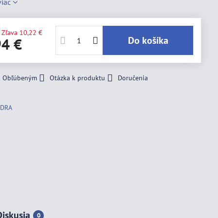
viac
Zľava
10,22 €
Do košíka
94 €
 k Obľúbeným
Otázka k produktu
Doručenia
EDRA
Diskusia
0