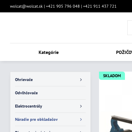
wolcat@wolcat.sk | +421 905 796 048 | +421 911 437 721
Kategórie
POŽIČO
SKLADOM
Ohrievače
Odvlhčovače
Elektrocentrály
Náradie pre obkladačov