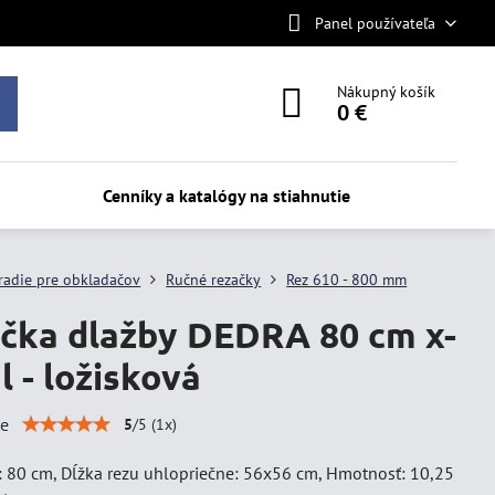
Panel používateľa
Nákupný košík
0 €
Cenníky a katalógy na stiahnutie
radie pre obkladačov
Ručné rezačky
Rez 610 - 800 mm
čka dlažby DEDRA 80 cm x-
l - ložisková
ie
5
/
5
(
1
x)
: 80 cm, Dĺžka rezu uhlopriečne: 56x56 cm, Hmotnosť: 10,25