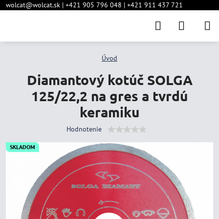
wolcat@wolcat.sk | +421 905 796 048 | +421 911 437 721
Úvod
Diamantový kotúč SOLGA
125/22,2 na gres a tvrdú
keramiku
Hodnotenie
SKLADOM