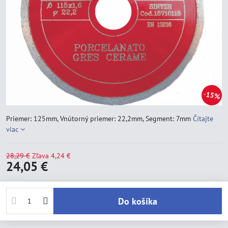
15%
Priemer: 125mm, Vnútorný priemer: 22,2mm, Segment: 7mm
Čítajte
viac
28,29 €
Zľava
4,24 €
24,05 €
Do košíka