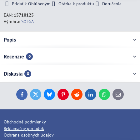
Pridať k Obľúbeným
Otázka k produktu
Doručenia
EAN:
15710125
Výrobca:
SOLGA
Popis
Recenzie
0
Diskusia
0
Facebook
Twitter
Bluesky
Pinterest
Reddit
LinkedIn
WhatsApp
E-
mail
Obchodné podmienky
Reklamačný poriadok
Ochrana osobných údajov