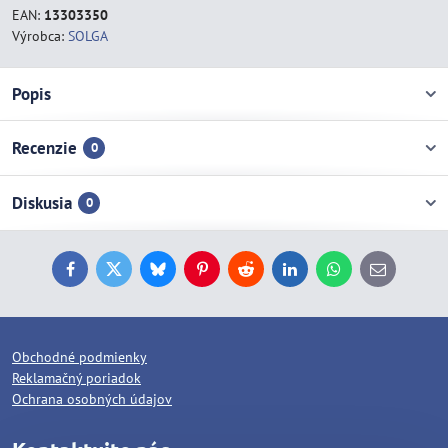
EAN:
13303350
Výrobca:
SOLGA
Popis
Recenzie
0
Diskusia
0
Facebook
Twitter
Bluesky
Pinterest
Reddit
LinkedIn
WhatsApp
E-
mail
Obchodné podmienky
Reklamačný poriadok
Ochrana osobných údajov