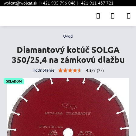
wolcat@wolcat.sk | +421 905 796 048 | +421 911 437 721
Úvod
Diamantový kotúč SOLGA
350/25,4 na zámkovú dlažbu
Hodnotenie
4.5
/
5
(
2
x)
SKLADOM