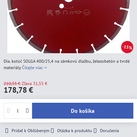
15%
Dia. kotúč SOLGA 400/25,4 na zámkovú dlažbu, železobetón a tvrdé
materiály
Čítajte viac
210,33 €
Zľava
31,55 €
178,78 €
Do košíka
Pridať k Obľúbeným
Otázka k produktu
Doručenia