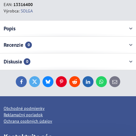
EAN:
13316400
Výrobca:
SOLGA
Popis
Recenzie
0
Diskusia
0
Facebook
Twitter
Bluesky
Pinterest
Reddit
LinkedIn
WhatsApp
E-
mail
Obchodné podmienky
Reklamačný poriadok
Ochrana osobných údajov