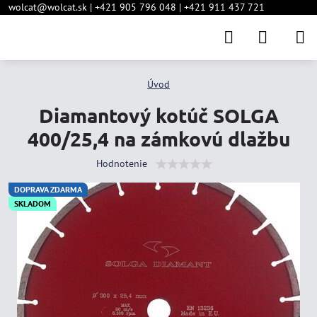
wolcat@wolcat.sk | +421 905 796 048 | +421 911 437 721
Úvod
Diamantový kotúč SOLGA
400/25,4 na zámkovú dlažbu
Hodnotenie
DOPRAVA ZDARMA
SKLADOM