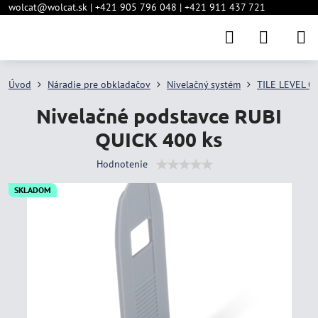
wolcat@wolcat.sk | +421 905 796 048 | +421 911 437 721
Úvod
Náradie pre obkladačov
Nivelačný systém
TILE LEVEL Q
Nivelačné podstavce RUBI
QUICK 400 ks
Hodnotenie
SKLADOM