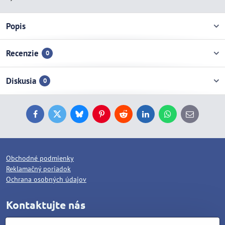
Popis
Recenzie
0
Diskusia
0
Facebook
Twitter
Bluesky
Pinterest
Reddit
LinkedIn
WhatsApp
E-
mail
Obchodné podmienky
Reklamačný poriadok
Ochrana osobných údajov
Kontaktujte nás
WOLCAT, s.r.o.