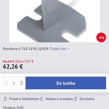
6%
Podstavce k TILE LEVEL QUICK
Čítajte viac
66,24 €
Zľava
3,97 €
62,26 €
Do košíka
Pridať k Obľúbeným
Otázka k produktu
Doručenia
Výrobca:
RUBI