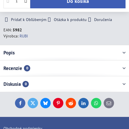
Do košíka
Pridať k Obľúbeným
Otázka k produktu
Doručenia
EAN:
5982
Výrobca:
RUBI
Popis
Recenzie
0
Diskusia
0
Facebook
Twitter
Bluesky
Pinterest
Reddit
LinkedIn
WhatsApp
E-
mail
Obchodné podmienky