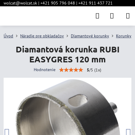
wolcat@wolcat.sk | +421 905 796 048 | +421 911 437 721
Úvod
Náradie pre obkladačov
Diamantové korunky
Korunky d
Diamantová korunka RUBI
EASYGRES 120 mm
Hodnotenie
5
/
5
(
1
x)