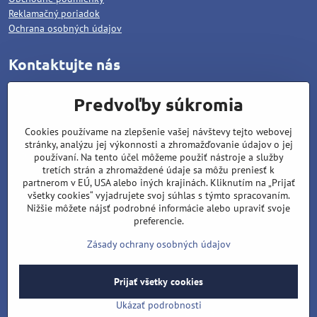
Reklamačný poriadok
Ochrana osobných údajov
Kontaktujte nás
WOLCAT, s.r.o.
Predvoľby súkromia
Pod dráhami 1378/25
Cookies používame na zlepšenie vašej návštevy tejto webovej
96001 Zvolen
stránky, analýzu jej výkonnosti a zhromažďovanie údajov o jej
Matúš Lipiansky: +421 905 796 048
používaní. Na tento účel môžeme použiť nástroje a služby
tretích strán a zhromaždené údaje sa môžu preniesť k
Filip Lipiansky: +421 911 437 721
partnerom v EÚ, USA alebo iných krajinách. Kliknutím na „Prijať
všetky cookies“ vyjadrujete svoj súhlas s týmto spracovaním.
wolcat@wolcat.sk
Nižšie môžete nájsť podrobné informácie alebo upraviť svoje
Pondelok - Piatok : 7:00 - 15:00
preferencie.
Sobota - Nedeľa : Zatvorené
Zásady ochrany osobných údajov
Prijať všetky cookies
©
2026
Copyright
Predvoľby súkromia
Zásady ochrany osobných údajov
Ukázať podrobnosti
Vytvorené pomocou:
BiznisWeb.sk